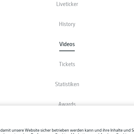
Liveticker
History
Videos
Tickets
Statistiken
Awards
Rechtli
Spieler
Datensc
 damit unsere Website sicher betrieben werden kann und ihre Inhalte und S
BUNDESLIGA APP