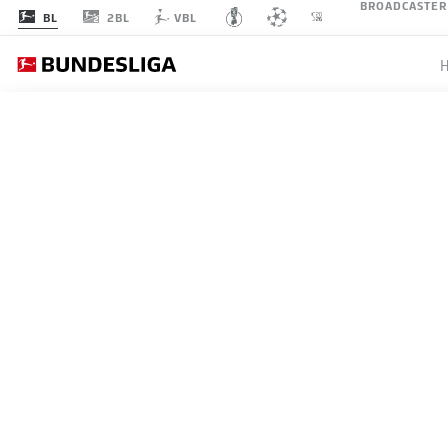
BROADCASTER
2BL
BL
VBL
Empfohlener 
An dieser Stelle findest du
ZURÜCK ZUR VIDEO ÜBERSICHT
kannst ihn dir m
Videos
WER WIRD ROOKIE DES M
MATSIMA ODER OLISE?
Ich bin damit einve
angezeigt werde
Der Rookie of the Month Award präsentiert v
JWPlayer
übermit
Chrislain Matsima vom FC Augsburg oder M
werden. Mehr daz
03.02.2025
JWPlay