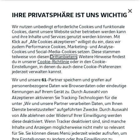
FAQ
IHRE PRIVATSPHÄRE IST UNS WICHTIG
Wir nutzen unbedingt erforderliche Cookies und funktionale
Broadcaster
Cookies, damit unsere Website sicher betrieben werden kann
und ihre Inhalte und Services genutzt werden können. Mit
Klick auf „Alle Cookies akzeptieren“ willigst du ein, dass wir
zudem Performance Cookies, Marketing- und Analyse-
Bundesliga App
Cookies und Social-Media-Cookies setzen. Diese stammen
teilweise von diesen
Drittanbietern
. Weitere Hinweise findest
du in unserer
Cookie-Richtlinie
oder in den Cookie-
Einstellungen, in denen du auch deine Cookie-Präferenzen
Fantasy Manager
jederzeit
verwalten kannst.
Wir und unsere
61
-Partner speichern und greifen auf
personenbezogene Daten wie Browserdaten oder eindeutige
#BundesligaWIRKT
Kennungen auf Ihrem Gerät zu. Durch Auswahl von
Akzeptieren aktivieren Sie Tracking-Technologien für die
Football as it's meant to be
unter „Wir und unsere Partner verarbeiten Daten, um Ihnen
Dienste bereitzustellen“ aufgeführten Zwecke. Durch Auswahl
Common Ground
von Alle ablehnen oder Widerruf Ihrer Einwilligung werden
diese deaktiviert. Wenn Tracker deaktiviert sind, sind manche
Inhalte und Anzeigen möglicherweise nicht mehr so relevant
BUNDESLIGA APP
für Sie. Sie können dieses Menü jederzeit wieder aufrufen, um
Mitfahrportal
Ihre Einstellungen zu ändern oder Ihre Einwilligung zu