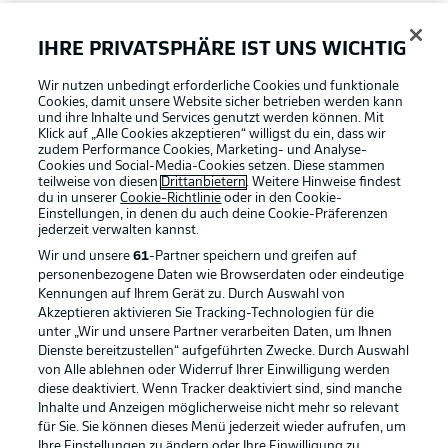
FAQ
IHRE PRIVATSPHÄRE IST UNS WICHTIG
Wir nutzen unbedingt erforderliche Cookies und funktionale
Broadcaster
Cookies, damit unsere Website sicher betrieben werden kann
und ihre Inhalte und Services genutzt werden können. Mit
Klick auf „Alle Cookies akzeptieren“ willigst du ein, dass wir
zudem Performance Cookies, Marketing- und Analyse-
Bundesliga App
Cookies und Social-Media-Cookies setzen. Diese stammen
teilweise von diesen
Drittanbietern
. Weitere Hinweise findest
du in unserer
Cookie-Richtlinie
oder in den Cookie-
Einstellungen, in denen du auch deine Cookie-Präferenzen
Fantasy Manager
jederzeit
verwalten kannst.
Wir und unsere
61
-Partner speichern und greifen auf
personenbezogene Daten wie Browserdaten oder eindeutige
#BundesligaWIRKT
Kennungen auf Ihrem Gerät zu. Durch Auswahl von
Akzeptieren aktivieren Sie Tracking-Technologien für die
Football as it's meant to be
unter „Wir und unsere Partner verarbeiten Daten, um Ihnen
Dienste bereitzustellen“ aufgeführten Zwecke. Durch Auswahl
Common Ground
von Alle ablehnen oder Widerruf Ihrer Einwilligung werden
diese deaktiviert. Wenn Tracker deaktiviert sind, sind manche
Inhalte und Anzeigen möglicherweise nicht mehr so relevant
BUNDESLIGA APP
für Sie. Sie können dieses Menü jederzeit wieder aufrufen, um
Mitfahrportal
Ihre Einstellungen zu ändern oder Ihre Einwilligung zu