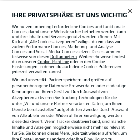
FAQ
IHRE PRIVATSPHÄRE IST UNS WICHTIG
Wir nutzen unbedingt erforderliche Cookies und funktionale
Broadcaster
Cookies, damit unsere Website sicher betrieben werden kann
und ihre Inhalte und Services genutzt werden können. Mit
Klick auf „Alle Cookies akzeptieren“ willigst du ein, dass wir
zudem Performance Cookies, Marketing- und Analyse-
Bundesliga App
Cookies und Social-Media-Cookies setzen. Diese stammen
teilweise von diesen
Drittanbietern
. Weitere Hinweise findest
du in unserer
Cookie-Richtlinie
oder in den Cookie-
Einstellungen, in denen du auch deine Cookie-Präferenzen
Fantasy Manager
jederzeit
verwalten kannst.
Wir und unsere
61
-Partner speichern und greifen auf
personenbezogene Daten wie Browserdaten oder eindeutige
#BundesligaWIRKT
Kennungen auf Ihrem Gerät zu. Durch Auswahl von
Akzeptieren aktivieren Sie Tracking-Technologien für die
Football as it's meant to be
unter „Wir und unsere Partner verarbeiten Daten, um Ihnen
Dienste bereitzustellen“ aufgeführten Zwecke. Durch Auswahl
Common Ground
von Alle ablehnen oder Widerruf Ihrer Einwilligung werden
diese deaktiviert. Wenn Tracker deaktiviert sind, sind manche
Inhalte und Anzeigen möglicherweise nicht mehr so relevant
BUNDESLIGA APP
für Sie. Sie können dieses Menü jederzeit wieder aufrufen, um
Mitfahrportal
Ihre Einstellungen zu ändern oder Ihre Einwilligung zu