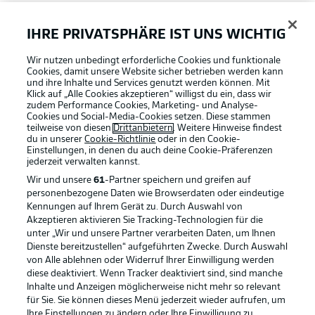
FAQ
IHRE PRIVATSPHÄRE IST UNS WICHTIG
Wir nutzen unbedingt erforderliche Cookies und funktionale
Broadcaster
Cookies, damit unsere Website sicher betrieben werden kann
und ihre Inhalte und Services genutzt werden können. Mit
Klick auf „Alle Cookies akzeptieren“ willigst du ein, dass wir
zudem Performance Cookies, Marketing- und Analyse-
Bundesliga App
Cookies und Social-Media-Cookies setzen. Diese stammen
teilweise von diesen
Drittanbietern
. Weitere Hinweise findest
du in unserer
Cookie-Richtlinie
oder in den Cookie-
Einstellungen, in denen du auch deine Cookie-Präferenzen
Fantasy Manager
jederzeit
verwalten kannst.
Wir und unsere
61
-Partner speichern und greifen auf
personenbezogene Daten wie Browserdaten oder eindeutige
#BundesligaWIRKT
Kennungen auf Ihrem Gerät zu. Durch Auswahl von
Akzeptieren aktivieren Sie Tracking-Technologien für die
Football as it's meant to be
unter „Wir und unsere Partner verarbeiten Daten, um Ihnen
Dienste bereitzustellen“ aufgeführten Zwecke. Durch Auswahl
Common Ground
von Alle ablehnen oder Widerruf Ihrer Einwilligung werden
diese deaktiviert. Wenn Tracker deaktiviert sind, sind manche
Inhalte und Anzeigen möglicherweise nicht mehr so relevant
BUNDESLIGA APP
für Sie. Sie können dieses Menü jederzeit wieder aufrufen, um
Mitfahrportal
Ihre Einstellungen zu ändern oder Ihre Einwilligung zu