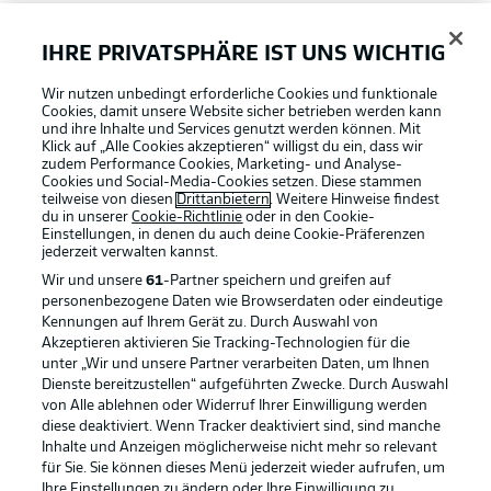
FAQ
IHRE PRIVATSPHÄRE IST UNS WICHTIG
Wir nutzen unbedingt erforderliche Cookies und funktionale
Broadcaster
Cookies, damit unsere Website sicher betrieben werden kann
und ihre Inhalte und Services genutzt werden können. Mit
Klick auf „Alle Cookies akzeptieren“ willigst du ein, dass wir
zudem Performance Cookies, Marketing- und Analyse-
Bundesliga App
Cookies und Social-Media-Cookies setzen. Diese stammen
teilweise von diesen
Drittanbietern
. Weitere Hinweise findest
du in unserer
Cookie-Richtlinie
oder in den Cookie-
Einstellungen, in denen du auch deine Cookie-Präferenzen
Fantasy Manager
jederzeit
verwalten kannst.
Wir und unsere
61
-Partner speichern und greifen auf
personenbezogene Daten wie Browserdaten oder eindeutige
#BundesligaWIRKT
Kennungen auf Ihrem Gerät zu. Durch Auswahl von
Akzeptieren aktivieren Sie Tracking-Technologien für die
Football as it's meant to be
unter „Wir und unsere Partner verarbeiten Daten, um Ihnen
Dienste bereitzustellen“ aufgeführten Zwecke. Durch Auswahl
Common Ground
von Alle ablehnen oder Widerruf Ihrer Einwilligung werden
diese deaktiviert. Wenn Tracker deaktiviert sind, sind manche
Inhalte und Anzeigen möglicherweise nicht mehr so relevant
BUNDESLIGA APP
für Sie. Sie können dieses Menü jederzeit wieder aufrufen, um
Mitfahrportal
Ihre Einstellungen zu ändern oder Ihre Einwilligung zu