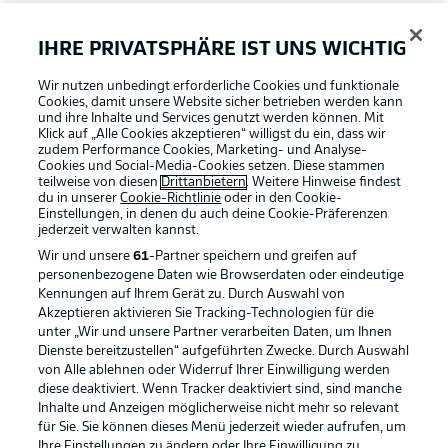
FAQ
IHRE PRIVATSPHÄRE IST UNS WICHTIG
Wir nutzen unbedingt erforderliche Cookies und funktionale
Broadcaster
Cookies, damit unsere Website sicher betrieben werden kann
und ihre Inhalte und Services genutzt werden können. Mit
Klick auf „Alle Cookies akzeptieren“ willigst du ein, dass wir
zudem Performance Cookies, Marketing- und Analyse-
Bundesliga App
Cookies und Social-Media-Cookies setzen. Diese stammen
teilweise von diesen
Drittanbietern
. Weitere Hinweise findest
du in unserer
Cookie-Richtlinie
oder in den Cookie-
Einstellungen, in denen du auch deine Cookie-Präferenzen
Fantasy Manager
jederzeit
verwalten kannst.
Wir und unsere
61
-Partner speichern und greifen auf
personenbezogene Daten wie Browserdaten oder eindeutige
#BundesligaWIRKT
Kennungen auf Ihrem Gerät zu. Durch Auswahl von
Akzeptieren aktivieren Sie Tracking-Technologien für die
Football as it's meant to be
unter „Wir und unsere Partner verarbeiten Daten, um Ihnen
Dienste bereitzustellen“ aufgeführten Zwecke. Durch Auswahl
Common Ground
von Alle ablehnen oder Widerruf Ihrer Einwilligung werden
diese deaktiviert. Wenn Tracker deaktiviert sind, sind manche
Inhalte und Anzeigen möglicherweise nicht mehr so relevant
BUNDESLIGA APP
für Sie. Sie können dieses Menü jederzeit wieder aufrufen, um
Mitfahrportal
Ihre Einstellungen zu ändern oder Ihre Einwilligung zu