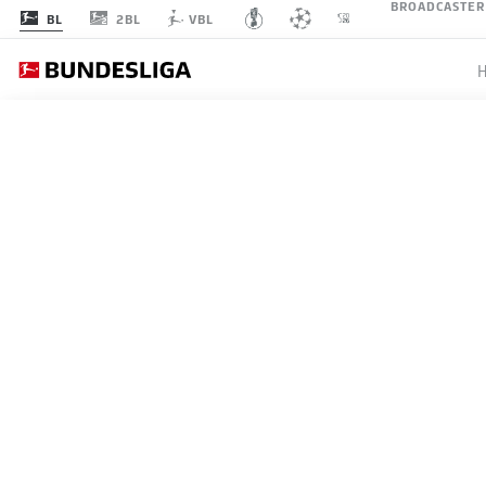
BROADCASTER
2BL
BL
VBL
Empfohlener 
An dieser Stelle findest du
ZURÜCK ZUR VIDEO ÜBERSICHT
kannst ihn dir m
Videos
DIE BESTEN AKTIONEN V
Zweikampfstärke, schnelle Konter und Viels
Ich bin damit einve
beim FC Bayern münchen.
angezeigt werde
04.06.2024
JWPlayer
übermit
werden. Mehr daz
JWPlay