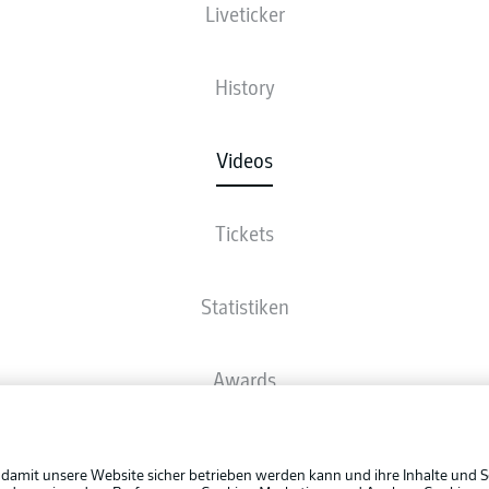
Liveticker
History
Videos
Tickets
Statistiken
Awards
Rechtli
Spieler
Datensc
 damit unsere Website sicher betrieben werden kann und ihre Inhalte und S
BUNDESLIGA APP