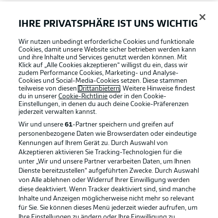
FAQ
IHRE PRIVATSPHÄRE IST UNS WICHTIG
Wir nutzen unbedingt erforderliche Cookies und funktionale
Broadcaster
Cookies, damit unsere Website sicher betrieben werden kann
und ihre Inhalte und Services genutzt werden können. Mit
Klick auf „Alle Cookies akzeptieren“ willigst du ein, dass wir
zudem Performance Cookies, Marketing- und Analyse-
Bundesliga App
Cookies und Social-Media-Cookies setzen. Diese stammen
teilweise von diesen
Drittanbietern
. Weitere Hinweise findest
du in unserer
Cookie-Richtlinie
oder in den Cookie-
Einstellungen, in denen du auch deine Cookie-Präferenzen
Fantasy Manager
jederzeit
verwalten kannst.
Wir und unsere
61
-Partner speichern und greifen auf
personenbezogene Daten wie Browserdaten oder eindeutige
#BundesligaWIRKT
Kennungen auf Ihrem Gerät zu. Durch Auswahl von
Akzeptieren aktivieren Sie Tracking-Technologien für die
Football as it's meant to be
unter „Wir und unsere Partner verarbeiten Daten, um Ihnen
Dienste bereitzustellen“ aufgeführten Zwecke. Durch Auswahl
Common Ground
von Alle ablehnen oder Widerruf Ihrer Einwilligung werden
diese deaktiviert. Wenn Tracker deaktiviert sind, sind manche
Inhalte und Anzeigen möglicherweise nicht mehr so relevant
BUNDESLIGA APP
für Sie. Sie können dieses Menü jederzeit wieder aufrufen, um
Mitfahrportal
Ihre Einstellungen zu ändern oder Ihre Einwilligung zu