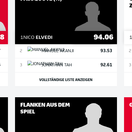
8
94.06
1
NICO
ELVEDI
7
93.53
2
MANUEL
AKANJI
2
6
92.61
3
JONATHAN
TAH
3
VOLLSTÄNDIGE LISTE ANZEIGEN
FLANKEN AUS DEM
SPIEL