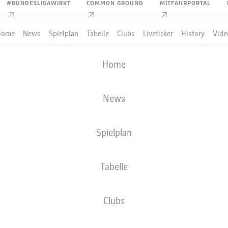
#BUNDESLIGAWIRKT
COMMON GROUND
MITFAHRPORTAL
Home
News
Spielplan
Tabelle
Clubs
Liveticker
History
Vide
Home
SLIGA STATISTIKEN 202
News
Spielplan
Tabelle
Clubs