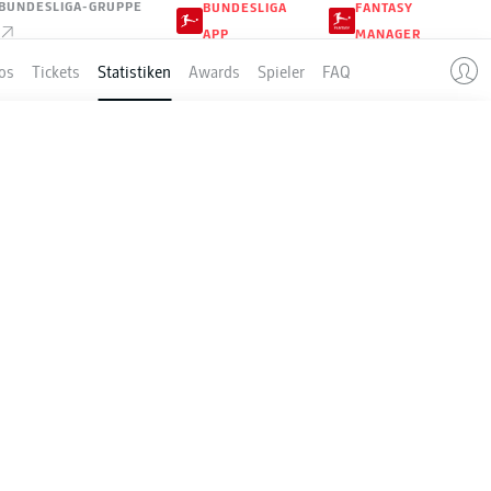
BUNDESLIGA-GRUPPE
BUNDESLIGA
FANTASY
APP
MANAGER
os
Tickets
Statistiken
Awards
Spieler
FAQ
0-2021
Season
2020-2021