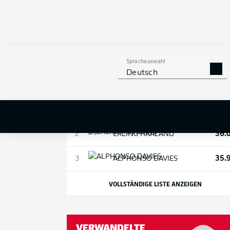
TOP-SPEED (KM/H)
Sprachauswahl
Deutsch
36
1
JEREMIAH
ST. JUSTE
36.
2
ERLING
HAALAND
35.
3
ALPHONSO
DAVIES
VOLLSTÄNDIGE LISTE ANZEIGEN
VERWANDELTE