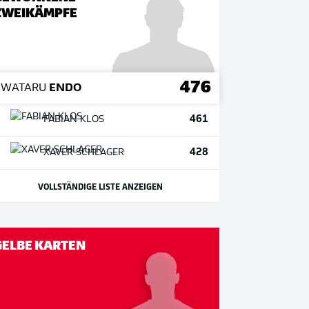
ZWEIKÄMPFE
476
1
WATARU
ENDO
461
FABIAN
KLOS
428
XAVER
SCHLAGER
VOLLSTÄNDIGE LISTE ANZEIGEN
GELBE KARTEN