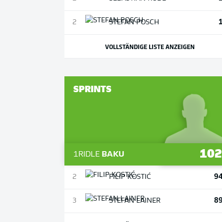
2
STEFAN
POSCH
VOLLSTÄNDIGE LISTE ANZEIGEN
SPRINTS
10
1
RIDLE
BAKU
9
2
FILIP
KOSTIĆ
8
3
STEFAN
LAINER