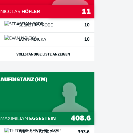
11
1
NICOLAS
HÖFLER
10
SEBASTIAN
RODE
10
EVAN
NDICKA
VOLLSTÄNDIGE LISTE ANZEIGEN
LAUFDISTANZ (KM)
408.6
1
MAXIMILIAN
EGGESTEIN
393.6
THEODOR
GEBRE SELASSIE