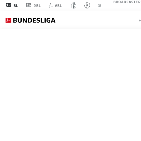
BROADCASTER
2BL
BL
VBL
BUNDE
BMF ZONE
TORE