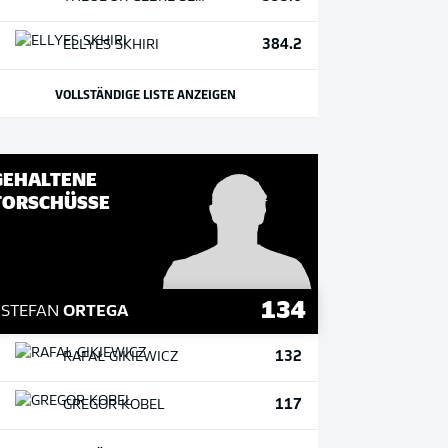
384.2
ELLYES
SKHIRI
VOLLSTÄNDIGE LISTE ANZEIGEN
GEHALTENE
TORSCHÜSSE
134
1
STEFAN
ORTEGA
132
RAFAŁ
GIKIEWICZ
117
GREGOR
KOBEL