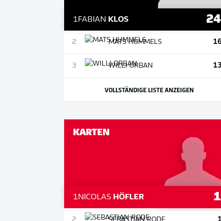
2
1
FABIAN
KLOS
1
2
MATS
HUMMELS
1
3
WILLI
ORBAN
VOLLSTÄNDIGE LISTE ANZEIGEN
KARTEN
1
NICOLAS
HÖFLER
2
SEBASTIAN
RODE