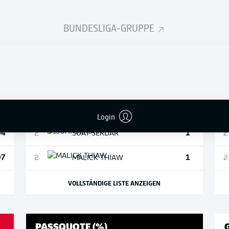
BUNDESLIGA-GRUPPE
EIGENTORE
.1
2
1
KASIM
ADAMS
Login
04
1
2
SUAT
SERDAR
2
97
1
2
MALICK
THIAW
2
VOLLSTÄNDIGE LISTE ANZEIGEN
PASSQUOTE (%)