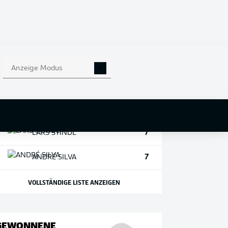
ELFMETER
Anzeige Modus
9
1
ROBERT
LEWANDOWSKI
7
LARS
STINDL
7
ANDRÉ
SILVA
VOLLSTÄNDIGE LISTE ANZEIGEN
GEWONNENE