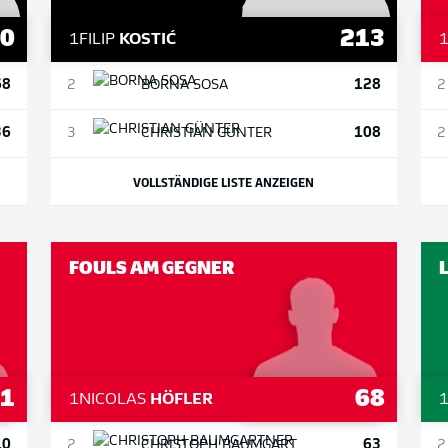
40
213
1
FILIP
KOSTIĆ
68
128
2
BORNA
SOSA
2
36
108
3
CHRISTIAN
GÜNTER
2
VOLLSTÄNDIGE LISTE ANZEIGEN
FOULS AM GEGNER
11
68
1
NICOLAS
HÖFLER
10
63
2
CHRISTOPH
BAUMGARTNER
2