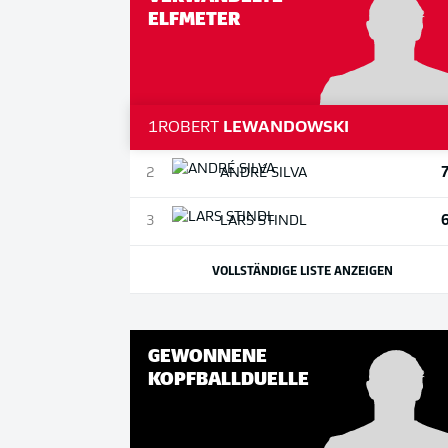
ELFMETER
1
ROBERT
LEWANDOWSKI
2
ANDRÉ
SILVA
3
LARS
STINDL
VOLLSTÄNDIGE LISTE ANZEIGEN
GEWONNENE
KOPFBALLDUELLE