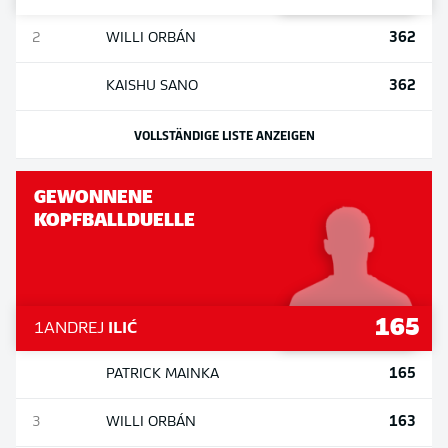
362
2
WILLI
ORBÁN
362
KAISHU
SANO
VOLLSTÄNDIGE LISTE ANZEIGEN
GEWONNENE
KOPFBALLDUELLE
165
1
ANDREJ
ILIĆ
165
PATRICK
MAINKA
163
3
WILLI
ORBÁN