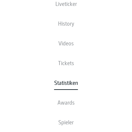
Liveticker
History
36
1
HARRY
KANE
Videos
19
2
DENIZ
UNDAV
17
3
SERHOU
GUIRASSY
Tickets
VOLLSTÄNDIGE LISTE ANZEIGEN
Statistiken
VORLAGEN
Awards
Spieler
19
1
MICHAEL
OLISE