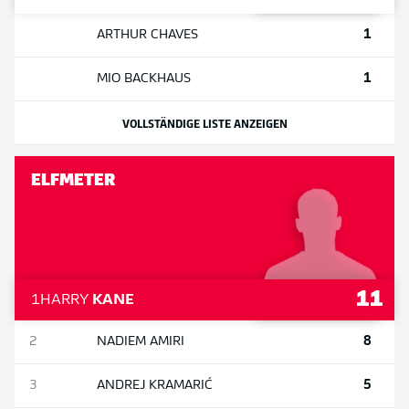
1
ARTHUR
CHAVES
1
MIO
BACKHAUS
VOLLSTÄNDIGE LISTE ANZEIGEN
ELFMETER
11
1
HARRY
KANE
8
2
NADIEM
AMIRI
5
3
ANDREJ
KRAMARIĆ