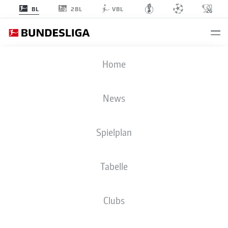
2BL
BL
VBL
BUNDESLIGA STATISTIKEN 2025-
Home
2026
News
SPIELER
ÜBERSICHT
CLUBS
BMF ZONE
Spielplan
Season
2025-2026
Tabelle
Clubs
TORE