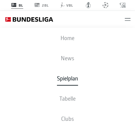
2BL
BL
VBL
ELV
-
TSG
Home
News
Spielplan
LIVE
NEWS
AUFSTELLUNGEN
STATISTIKEN
TABELLE
Tabelle
Clubs
Fr., 07.05.2027 - So., 09.05.2027
Dieser Spieltag ist noch nicht fix terminiert.