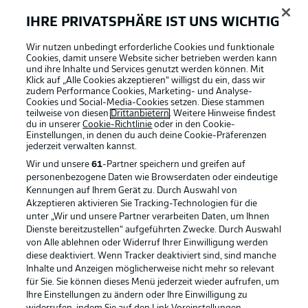
IHRE PRIVATSPHÄRE IST UNS WICHTIG
BUNDESLIGA-GRUPPE
Wir nutzen unbedingt erforderliche Cookies und funktionale
Cookies, damit unsere Website sicher betrieben werden kann
und ihre Inhalte und Services genutzt werden können. Mit
Klick auf „Alle Cookies akzeptieren“ willigst du ein, dass wir
Sprachauswahl
Football as it's meant to be
zudem Performance Cookies, Marketing- und Analyse-
Anzeige Modus
Deutsch
Cookies und Social-Media-Cookies setzen. Diese stammen
teilweise von diesen
Drittanbietern
. Weitere Hinweise findest
du in unserer
Cookie-Richtlinie
oder in den Cookie-
Einstellungen, in denen du auch deine Cookie-Präferenzen
jederzeit
verwalten kannst.
Login
BUNDESLIGA APP
Wir und unsere
61
-Partner speichern und greifen auf
personenbezogene Daten wie Browserdaten oder eindeutige
Kennungen auf Ihrem Gerät zu. Durch Auswahl von
Akzeptieren aktivieren Sie Tracking-Technologien für die
unter „Wir und unsere Partner verarbeiten Daten, um Ihnen
Dienste bereitzustellen“ aufgeführten Zwecke. Durch Auswahl
Offizielle Partner
von Alle ablehnen oder Widerruf Ihrer Einwilligung werden
diese deaktiviert. Wenn Tracker deaktiviert sind, sind manche
Inhalte und Anzeigen möglicherweise nicht mehr so relevant
für Sie. Sie können dieses Menü jederzeit wieder aufrufen, um
Ihre Einstellungen zu ändern oder Ihre Einwilligung zu