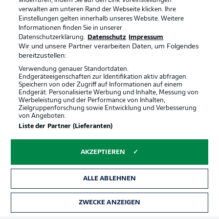
widerrufen, indem Sie auf den Link Voreinstellungen
verwalten am unteren Rand der Webseite klicken. Ihre
Einstellungen gelten innerhalb unseres Website. Weitere
Informationen finden Sie in unserer
Datenschutzerklärung.
Datenschutz
Impressum
Wir und unsere Partner verarbeiten Daten, um Folgendes
bereitzustellen:
Verwendung genauer Standortdaten.
Endgeräteeigenschaften zur Identifikation aktiv abfragen.
Speichern von oder Zugriff auf Informationen auf einem
Endgerät. Personalisierte Werbung und Inhalte, Messung von
Werbeleistung und der Performance von Inhalten,
Zielgruppenforschung sowie Entwicklung und Verbesserung
von Angeboten.
Rechtliche Hinweise
Voreinstellungen verwalten
Liste der Partner (Lieferanten)
Datenschutz
Nutzungsbedingungen
AKZEPTIEREN
Broadcaster
Kontakt
Jobs
Impressum
ALLE ABLEHNEN
Partner
Spieler
Liveticker
AGB
ZWECKE ANZEIGEN
TICKETS