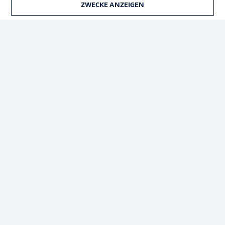
ZWECKE ANZEIGEN
TICKETS
Rechtliche Hinweise
Voreinstellungen verwalten
Datenschutz
Nutzungsbedingungen
Broadcaster
Kontakt
Jobs
Impressum
Partner
Spieler
Liveticker
AGB
© 2026 Bundesliga-Gruppe GmbH
Sprachauswahl
Deutsch