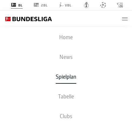
2BL
BL
VBL
ELV
-
TSG
Home
News
Spielplan
LIVE
NEWS
AUFSTELLUNGEN
STATISTIKEN
TABELLE
Tabelle
Clubs
Bleib am Ball