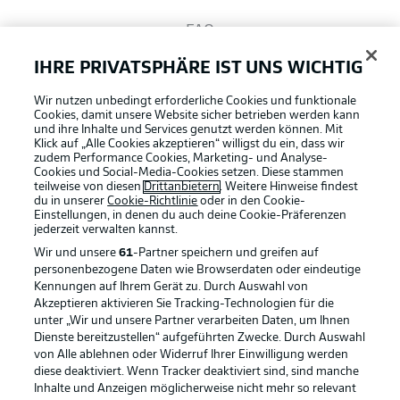
FAQ
IHRE PRIVATSPHÄRE IST UNS WICHTIG
Broadcaster
Wir nutzen unbedingt erforderliche Cookies und funktionale
Cookies, damit unsere Website sicher betrieben werden kann
und ihre Inhalte und Services genutzt werden können. Mit
Bundesliga App
Klick auf „Alle Cookies akzeptieren“ willigst du ein, dass wir
zudem Performance Cookies, Marketing- und Analyse-
Cookies und Social-Media-Cookies setzen. Diese stammen
teilweise von diesen
Drittanbietern
. Weitere Hinweise findest
du in unserer
Cookie-Richtlinie
oder in den Cookie-
Fantasy Manager
Einstellungen, in denen du auch deine Cookie-Präferenzen
jederzeit
verwalten kannst.
Wir und unsere
61
-Partner speichern und greifen auf
#BundesligaWIRKT
personenbezogene Daten wie Browserdaten oder eindeutige
Kennungen auf Ihrem Gerät zu. Durch Auswahl von
Akzeptieren aktivieren Sie Tracking-Technologien für die
Football as it's meant to be
unter „Wir und unsere Partner verarbeiten Daten, um Ihnen
Common Ground
Dienste bereitzustellen“ aufgeführten Zwecke. Durch Auswahl
von Alle ablehnen oder Widerruf Ihrer Einwilligung werden
diese deaktiviert. Wenn Tracker deaktiviert sind, sind manche
Mitfahrportal
Inhalte und Anzeigen möglicherweise nicht mehr so relevant
BUNDESLIGA APP