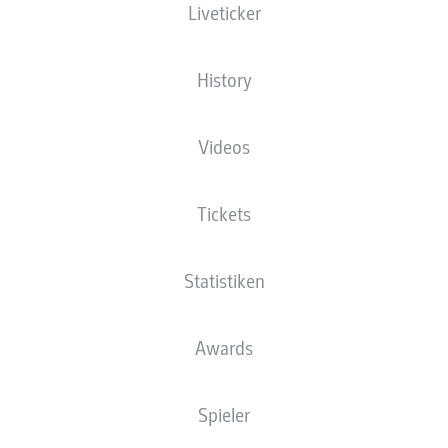
Liveticker
Die Startaufstellung wird 60 Minuten vor
Anpfiff veröffentlicht.
History
Videos
Tickets
Statistiken
Awards
Spieler