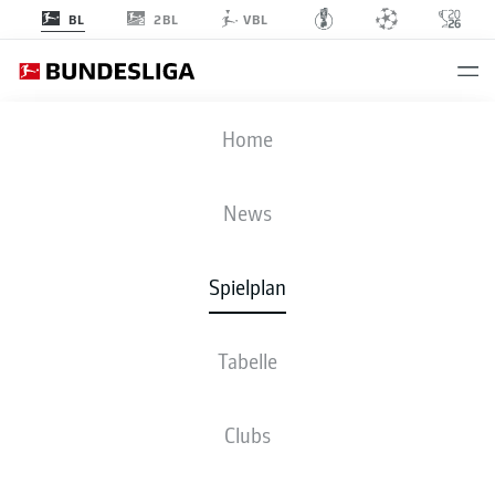
2BL
BL
VBL
HSV
-
ELV
Home
News
Spielplan
LIVE
NEWS
AUFSTELLUNGEN
STATISTIKEN
TABELLE
Tabelle
Clubs
Bleib am Ball