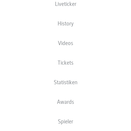
Liveticker
Die Startaufstellung wird 60 Minuten vor
Anpfiff veröffentlicht.
History
Videos
Tickets
Statistiken
Awards
Spieler