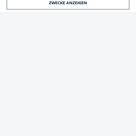
ZWECKE ANZEIGEN
TICKETS
Rechtliche Hinweise
Voreinstellungen verwalten
Datenschutz
Nutzungsbedingungen
Broadcaster
Kontakt
Jobs
Impressum
Partner
Spieler
Liveticker
AGB
© 2026 Bundesliga-Gruppe GmbH
Sprachauswahl
Deutsch