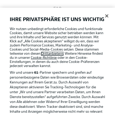
FAQ
IHRE PRIVATSPHÄRE IST UNS WICHTIG
Broadcaster
Wir nutzen unbedingt erforderliche Cookies und funktionale
Cookies, damit unsere Website sicher betrieben werden kann
und ihre Inhalte und Services genutzt werden können. Mit
Bundesliga App
Klick auf „Alle Cookies akzeptieren“ willigst du ein, dass wir
zudem Performance Cookies, Marketing- und Analyse-
Cookies und Social-Media-Cookies setzen. Diese stammen
teilweise von diesen
Drittanbietern
. Weitere Hinweise findest
du in unserer
Cookie-Richtlinie
oder in den Cookie-
Fantasy Manager
Einstellungen, in denen du auch deine Cookie-Präferenzen
jederzeit
verwalten kannst.
Wir und unsere
61
-Partner speichern und greifen auf
#BundesligaWIRKT
personenbezogene Daten wie Browserdaten oder eindeutige
Kennungen auf Ihrem Gerät zu. Durch Auswahl von
Akzeptieren aktivieren Sie Tracking-Technologien für die
Football as it's meant to be
unter „Wir und unsere Partner verarbeiten Daten, um Ihnen
Common Ground
Dienste bereitzustellen“ aufgeführten Zwecke. Durch Auswahl
von Alle ablehnen oder Widerruf Ihrer Einwilligung werden
diese deaktiviert. Wenn Tracker deaktiviert sind, sind manche
Mitfahrportal
Inhalte und Anzeigen möglicherweise nicht mehr so relevant
BUNDESLIGA APP