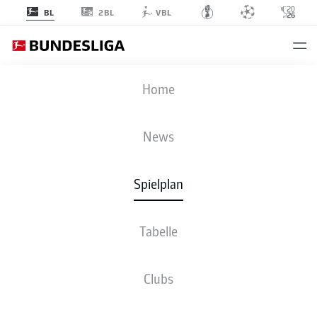
2BL
BL
VBL
FCA
-
RBL
Home
News
Spielplan
LIVE
NEWS
AUFSTELLUNGEN
STATISTIKEN
TABELLE
Tabelle
Clubs
Fr., 12.03.2027 - So., 14.03.2027
Dieser Spieltag ist noch nicht fix terminiert.