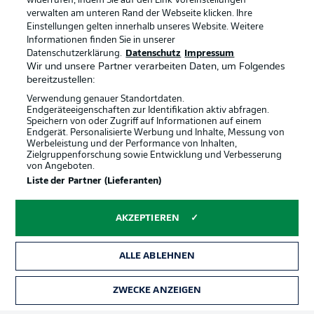
widerrufen, indem Sie auf den Link Voreinstellungen
verwalten am unteren Rand der Webseite klicken. Ihre
Einstellungen gelten innerhalb unseres Website. Weitere
Informationen finden Sie in unserer
Datenschutzerklärung.
Datenschutz
Impressum
Wir und unsere Partner verarbeiten Daten, um Folgendes
bereitzustellen:
Verwendung genauer Standortdaten.
Endgeräteeigenschaften zur Identifikation aktiv abfragen.
Speichern von oder Zugriff auf Informationen auf einem
Endgerät. Personalisierte Werbung und Inhalte, Messung von
Werbeleistung und der Performance von Inhalten,
Zielgruppenforschung sowie Entwicklung und Verbesserung
von Angeboten.
Rechtliche Hinweise
Voreinstellungen verwalten
Liste der Partner (Lieferanten)
Datenschutz
Nutzungsbedingungen
AKZEPTIEREN
Broadcaster
Kontakt
Jobs
Impressum
ALLE ABLEHNEN
Partner
Spieler
Liveticker
AGB
ZWECKE ANZEIGEN
TICKETS