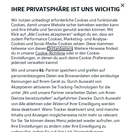
IHRE PRIVATSPHÄRE IST UNS WICHTIG
BUNDESLIGA-GRUPPE
Wir nutzen unbedingt erforderliche Cookies und funktionale
Cookies, damit unsere Website sicher betrieben werden kann
und ihre Inhalte und Services genutzt werden können. Mit
Klick auf „Alle Cookies akzeptieren“ willigst du ein, dass wir
Sprachauswahl
Football as it's meant to be
zudem Performance Cookies, Marketing- und Analyse-
Anzeige Modus
Deutsch
Cookies und Social-Media-Cookies setzen. Diese stammen
teilweise von diesen
Drittanbietern
. Weitere Hinweise findest
du in unserer
Cookie-Richtlinie
oder in den Cookie-
Einstellungen, in denen du auch deine Cookie-Präferenzen
jederzeit
verwalten kannst.
Login
BUNDESLIGA APP
Wir und unsere
61
-Partner speichern und greifen auf
personenbezogene Daten wie Browserdaten oder eindeutige
Kennungen auf Ihrem Gerät zu. Durch Auswahl von
Akzeptieren aktivieren Sie Tracking-Technologien für die
unter „Wir und unsere Partner verarbeiten Daten, um Ihnen
Dienste bereitzustellen“ aufgeführten Zwecke. Durch Auswahl
Offizielle Partner
von Alle ablehnen oder Widerruf Ihrer Einwilligung werden
diese deaktiviert. Wenn Tracker deaktiviert sind, sind manche
Inhalte und Anzeigen möglicherweise nicht mehr so relevant
für Sie. Sie können dieses Menü jederzeit wieder aufrufen, um
Ihre Einstellungen zu ändern oder Ihre Einwilligung zu