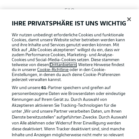
FAQ
IHRE PRIVATSPHÄRE IST UNS WICHTIG
Broadcaster
Wir nutzen unbedingt erforderliche Cookies und funktionale
Cookies, damit unsere Website sicher betrieben werden kann
und ihre Inhalte und Services genutzt werden können. Mit
Bundesliga App
Klick auf „Alle Cookies akzeptieren“ willigst du ein, dass wir
zudem Performance Cookies, Marketing- und Analyse-
Cookies und Social-Media-Cookies setzen. Diese stammen
teilweise von diesen
Drittanbietern
. Weitere Hinweise findest
du in unserer
Cookie-Richtlinie
oder in den Cookie-
Fantasy Manager
Einstellungen, in denen du auch deine Cookie-Präferenzen
jederzeit
verwalten kannst.
Wir und unsere
61
-Partner speichern und greifen auf
#BundesligaWIRKT
personenbezogene Daten wie Browserdaten oder eindeutige
Kennungen auf Ihrem Gerät zu. Durch Auswahl von
Akzeptieren aktivieren Sie Tracking-Technologien für die
Football as it's meant to be
unter „Wir und unsere Partner verarbeiten Daten, um Ihnen
Common Ground
Dienste bereitzustellen“ aufgeführten Zwecke. Durch Auswahl
von Alle ablehnen oder Widerruf Ihrer Einwilligung werden
diese deaktiviert. Wenn Tracker deaktiviert sind, sind manche
Mitfahrportal
Inhalte und Anzeigen möglicherweise nicht mehr so relevant
BUNDESLIGA APP