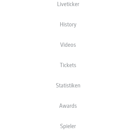
Liveticker
Die Startaufstellung wird 60 Minuten vor
Anpfiff veröffentlicht.
History
Videos
Tickets
Statistiken
Awards
Spieler