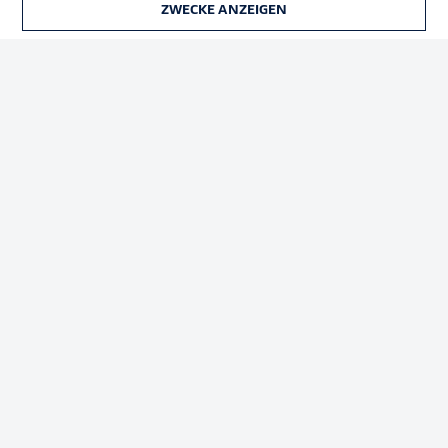
ZWECKE ANZEIGEN
TICKETS
Rechtliche Hinweise
Voreinstellungen verwalten
Datenschutz
Nutzungsbedingungen
Broadcaster
Kontakt
Jobs
Impressum
Partner
Spieler
Liveticker
AGB
© 2026 Bundesliga-Gruppe GmbH
Sprachauswahl
Deutsch