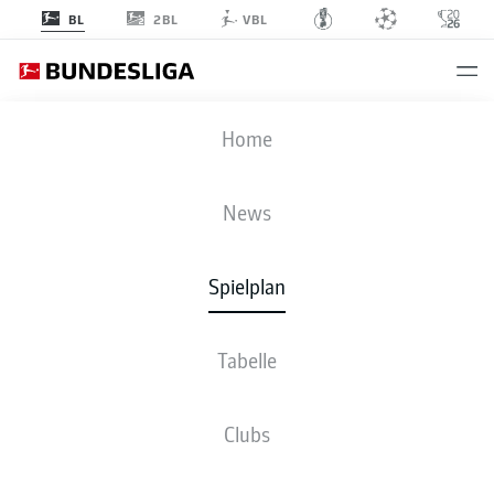
2BL
BL
VBL
RBL
-
S04
Home
News
Spielplan
LIVE
NEWS
AUFSTELLUNGEN
STATISTIKEN
TABELLE
Tabelle
Clubs
Bleib am Ball