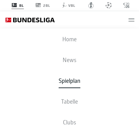
2BL
BL
VBL
RBL
-
SVW
Home
News
Spielplan
LIVE
NEWS
AUFSTELLUNGEN
STATISTIKEN
TABELLE
Tabelle
Clubs
Bleib am Ball