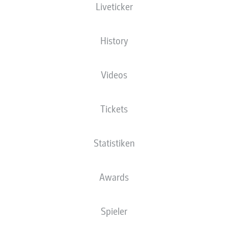
Liveticker
Die Startaufstellung wird 60 Minuten vor
Anpfiff veröffentlicht.
History
Videos
Tickets
Statistiken
Awards
Spieler