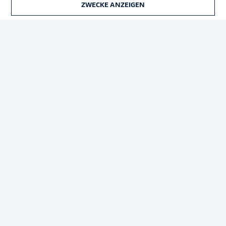
ZWECKE ANZEIGEN
TICKETS
Rechtliche Hinweise
Voreinstellungen verwalten
Datenschutz
Nutzungsbedingungen
Broadcaster
Kontakt
Jobs
Impressum
Partner
Spieler
Liveticker
AGB
© 2026 Bundesliga-Gruppe GmbH
Sprachauswahl
Deutsch