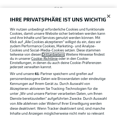
FAQ
IHRE PRIVATSPHÄRE IST UNS WICHTIG
Broadcaster
Wir nutzen unbedingt erforderliche Cookies und funktionale
Cookies, damit unsere Website sicher betrieben werden kann
und ihre Inhalte und Services genutzt werden können. Mit
Bundesliga App
Klick auf „Alle Cookies akzeptieren“ willigst du ein, dass wir
zudem Performance Cookies, Marketing- und Analyse-
Cookies und Social-Media-Cookies setzen. Diese stammen
teilweise von diesen
Drittanbietern
. Weitere Hinweise findest
du in unserer
Cookie-Richtlinie
oder in den Cookie-
Fantasy Manager
Einstellungen, in denen du auch deine Cookie-Präferenzen
jederzeit
verwalten kannst.
Wir und unsere
61
-Partner speichern und greifen auf
#BundesligaWIRKT
personenbezogene Daten wie Browserdaten oder eindeutige
Kennungen auf Ihrem Gerät zu. Durch Auswahl von
Akzeptieren aktivieren Sie Tracking-Technologien für die
Football as it's meant to be
unter „Wir und unsere Partner verarbeiten Daten, um Ihnen
Common Ground
Dienste bereitzustellen“ aufgeführten Zwecke. Durch Auswahl
von Alle ablehnen oder Widerruf Ihrer Einwilligung werden
diese deaktiviert. Wenn Tracker deaktiviert sind, sind manche
Mitfahrportal
Inhalte und Anzeigen möglicherweise nicht mehr so relevant
BUNDESLIGA APP