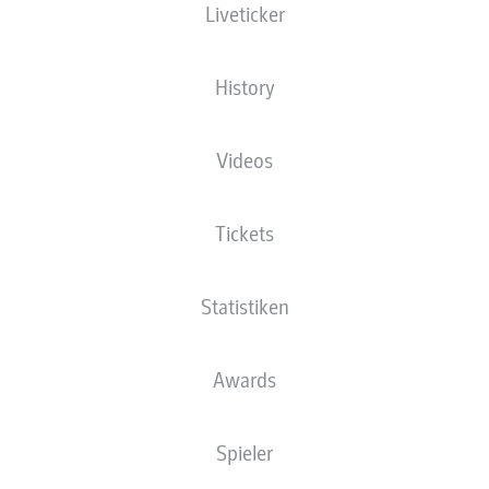
Liveticker
XGOALS
History
Videos
Tickets
Statistiken
Goals
Awards
PÄSSE
Spieler
0
0
Passquote
0 %
0 %