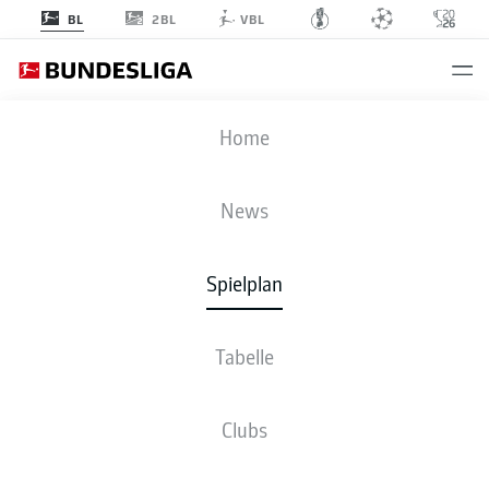
2BL
BL
VBL
BMG
-
RBL
Home
News
Spielplan
LIVE
NEWS
AUFSTELLUNGEN
STATISTIKEN
TABELLE
Tabelle
Clubs