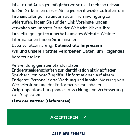
Inhalte und Anzeigen möglicherweise nicht mehr so relevant
Broadcaster
Kontakt
für Sie. Sie können dieses Menü jederzeit wieder aufrufen, um
Ihre Einstellungen zu ändern oder Ihre Einwilligung zu
Jobs
Impressum
widerrufen, indem Sie auf den Link Voreinstellungen
verwalten am unteren Rand der Webseite klicken. Ihre
Partner
Spieler
Einstellungen gelten innerhalb unseres Website. Weitere
Liveticker
AGB
Informationen finden Sie in unserer
Datenschutzerklärung.
Datenschutz
Impressum
Wir und unsere Partner verarbeiten Daten, um Folgendes
bereitzustellen:
Verwendung genauer Standortdaten.
Endgeräteeigenschaften zur Identifikation aktiv abfragen.
Speichern von oder Zugriff auf Informationen auf einem
Endgerät. Personalisierte Werbung und Inhalte, Messung von
Werbeleistung und der Performance von Inhalten,
Zielgruppenforschung sowie Entwicklung und Verbesserung
von Angeboten.
© 2026 Bundesliga-Gruppe GmbH
Liste der Partner (Lieferanten)
Sprachauswahl
AKZEPTIEREN
Deutsch
ALLE ABLEHNEN