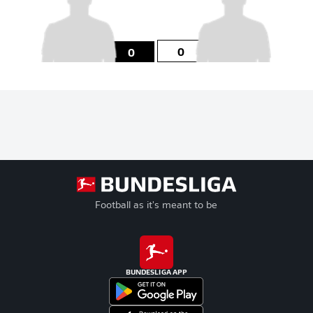
0
0
Football as it's meant to be
BUNDESLIGA APP