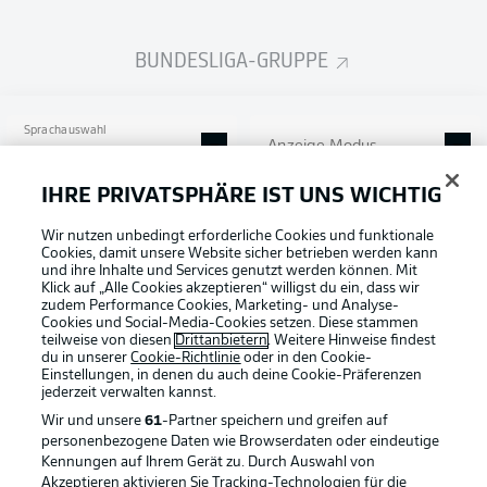
BUNDESLIGA-GRUPPE
Sprachauswahl
Anzeige Modus
Deutsch
IHRE PRIVATSPHÄRE IST UNS WICHTIG
Wir nutzen unbedingt erforderliche Cookies und funktionale
Football as it's meant to be
Login
Cookies, damit unsere Website sicher betrieben werden kann
und ihre Inhalte und Services genutzt werden können. Mit
Klick auf „Alle Cookies akzeptieren“ willigst du ein, dass wir
zudem Performance Cookies, Marketing- und Analyse-
Cookies und Social-Media-Cookies setzen. Diese stammen
teilweise von diesen
Drittanbietern
. Weitere Hinweise findest
BUNDESLIGA APP
du in unserer
Cookie-Richtlinie
oder in den Cookie-
Einstellungen, in denen du auch deine Cookie-Präferenzen
jederzeit
verwalten kannst.
Wir und unsere
61
-Partner speichern und greifen auf
personenbezogene Daten wie Browserdaten oder eindeutige
Kennungen auf Ihrem Gerät zu. Durch Auswahl von
Offizielle Partner
Akzeptieren aktivieren Sie Tracking-Technologien für die