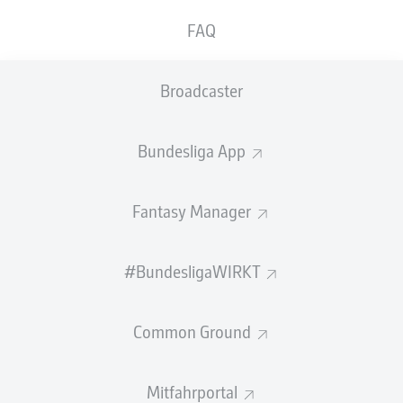
2:03
FAQ
So lief das letzte Duell
Broadcaster
Willkommen zu Frankfurt gegen Bayern!
Hier gibt es bald alle Infos zum Duell Eintracht Frankfurt
Bundesliga App
gegen FC Bayern München am 17. Spieltag der Saison
2026/27.
Fantasy Manager
#BundesligaWIRKT
Common Ground
Mitfahrportal