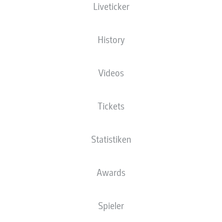
Liveticker
Deutsche Bank Park
History
Videos
Anzeige
Tickets
Statistiken
Awards
Spieler