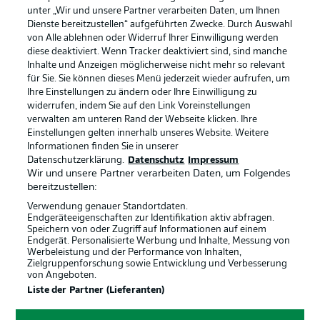
unter „Wir und unsere Partner verarbeiten Daten, um Ihnen
Dienste bereitzustellen“ aufgeführten Zwecke. Durch Auswahl
von Alle ablehnen oder Widerruf Ihrer Einwilligung werden
diese deaktiviert. Wenn Tracker deaktiviert sind, sind manche
Inhalte und Anzeigen möglicherweise nicht mehr so relevant
für Sie. Sie können dieses Menü jederzeit wieder aufrufen, um
Ihre Einstellungen zu ändern oder Ihre Einwilligung zu
widerrufen, indem Sie auf den Link Voreinstellungen
verwalten am unteren Rand der Webseite klicken. Ihre
Einstellungen gelten innerhalb unseres Website. Weitere
Informationen finden Sie in unserer
Datenschutzerklärung.
Datenschutz
Impressum
Wir und unsere Partner verarbeiten Daten, um Folgendes
bereitzustellen:
Verwendung genauer Standortdaten.
Endgeräteeigenschaften zur Identifikation aktiv abfragen.
Speichern von oder Zugriff auf Informationen auf einem
Endgerät. Personalisierte Werbung und Inhalte, Messung von
Rechtliche Hinweise
Voreinstellungen verwalten
Werbeleistung und der Performance von Inhalten,
Zielgruppenforschung sowie Entwicklung und Verbesserung
Datenschutz
Nutzungsbedingungen
von Angeboten.
Broadcaster
Kontakt
Liste der Partner (Lieferanten)
Jobs
Impressum