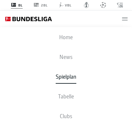
2BL
BL
VBL
SGE
-
FCB
Home
News
Spielplan
LIVE
NEWS
AUFSTELLUNGEN
STATISTIKEN
TABELLE
Tabelle
Clubs
Fr., 15.01.2027 - So., 17.01.2027
Dieser Spieltag ist noch nicht fix terminiert.