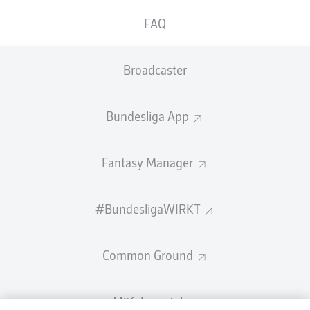
UNDAV: "RUHIG
WM-AUS FÜR BVB-
BLEIBEN UND
STAR?
FAQ
TREFFEN"
Broadcaster
Bundesliga App
Fantasy Manager
#BundesligaWIRKT
Common Ground
Mitfahrportal