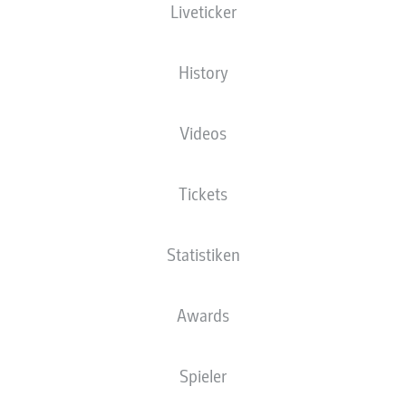
Liveticker
"WIR HABEN OFT
BVB IM STILE EINES
EINEN SCHWEREN
SPITZENTEAMS
RUCKSACK AUF"
History
Videos
Tickets
DOPPELSCHLAG KURZ
UNDAV KNIPST SICH
VOR SCHLUSS!
ZUM VOTING-SIEG
Statistiken
Awards
Spieler