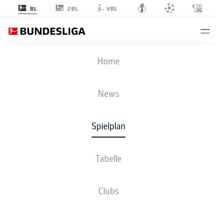
2BL
BL
VBL
VFB
-
BVB
Home
VFB
BVB
0
2
News
Spielplan
LIVE
NEWS
AUFSTELLUNGEN
STATISTIKEN
TABELLE
Tabelle
Clubs