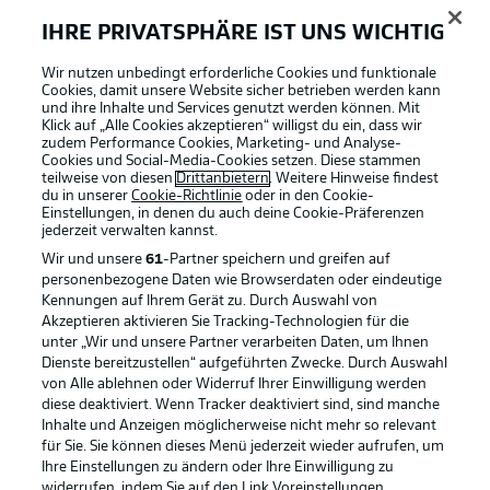
IHRE PRIVATSPHÄRE IST UNS WICHTIG
BUNDESLIGA-GRUPPE
Wir nutzen unbedingt erforderliche Cookies und funktionale
Cookies, damit unsere Website sicher betrieben werden kann
und ihre Inhalte und Services genutzt werden können. Mit
Klick auf „Alle Cookies akzeptieren“ willigst du ein, dass wir
Sprachauswahl
Football as it's meant to be
zudem Performance Cookies, Marketing- und Analyse-
Anzeige Modus
Deutsch
Cookies und Social-Media-Cookies setzen. Diese stammen
teilweise von diesen
Drittanbietern
. Weitere Hinweise findest
du in unserer
Cookie-Richtlinie
oder in den Cookie-
Einstellungen, in denen du auch deine Cookie-Präferenzen
jederzeit
verwalten kannst.
Login
BUNDESLIGA APP
Wir und unsere
61
-Partner speichern und greifen auf
personenbezogene Daten wie Browserdaten oder eindeutige
Kennungen auf Ihrem Gerät zu. Durch Auswahl von
Akzeptieren aktivieren Sie Tracking-Technologien für die
unter „Wir und unsere Partner verarbeiten Daten, um Ihnen
Dienste bereitzustellen“ aufgeführten Zwecke. Durch Auswahl
Offizielle Partner
von Alle ablehnen oder Widerruf Ihrer Einwilligung werden
diese deaktiviert. Wenn Tracker deaktiviert sind, sind manche
Inhalte und Anzeigen möglicherweise nicht mehr so relevant
für Sie. Sie können dieses Menü jederzeit wieder aufrufen, um
Ihre Einstellungen zu ändern oder Ihre Einwilligung zu
widerrufen, indem Sie auf den Link Voreinstellungen