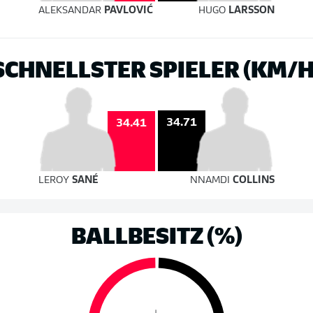
ALEKSANDAR
PAVLOVIĆ
HUGO
LARSSON
SCHNELLSTER SPIELER (KM/H
34.71
34.41
LEROY
SANÉ
NNAMDI
COLLINS
BALLBESITZ (%)