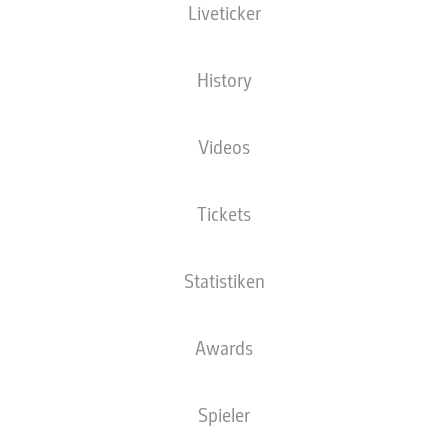
Liveticker
XGOALS
History
4
4.3
Videos
Tickets
Statistiken
0.69
0
Goals
Awards
PÄSSE
Spieler
776
447