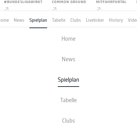
#BUNDESLIGAWIRKT
COMMON GROUND
MITFAHRPORTAL
Home
News
Spielplan
Tabelle
Clubs
Liveticker
History
Vide
BAYERN MÜNCHEN
-
EINTRACHT FRAN
Home
FCB
SGE
4
0
News
Spielplan
VE
NEWS
AUFSTELLUNGEN
STATISTIKEN
TABE
Tabelle
Clubs