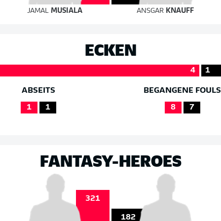
JAMAL
MUSIALA
ANSGAR
KNAUFF
ECKEN
4
1
ABSEITS
BEGANGENE FOUL
1
1
8
7
FANTASY-HEROES
321
182