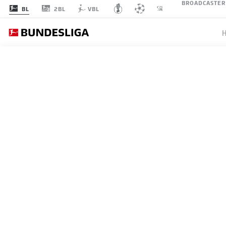
BROADCASTER
2BL
BL
VBL
FC 
SPIELTAG 23
LI