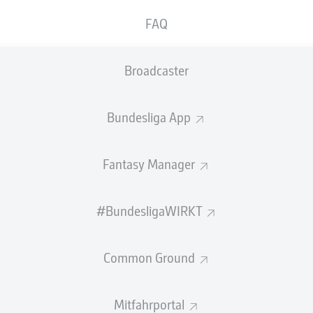
Passquote
FAQ
PASS-EFFIZIENZ
Broadcaster
3,7
2,8
Bundesliga App
AR
PAVLOVIĆ
JEAN-MATTÉ
2,6
1,2
EUER
Fantasy Manager
2,6
1,2
ÜLLER
HU
#BundesligaWIRKT
Common Ground
SCHÜSSE
as Tor
neben
Mitfahrportal