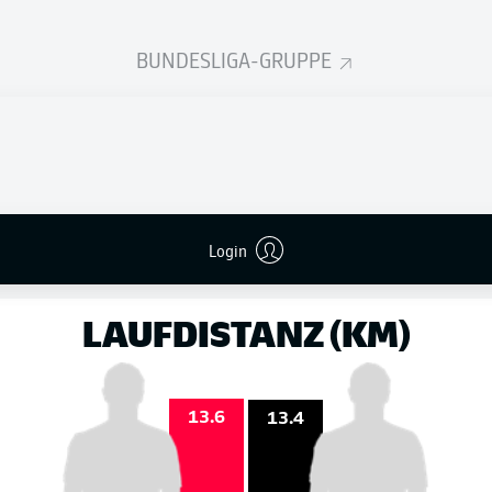
11
2
auf das Tor
auf das Tor
BUNDESLIGA-GRUPPE
4
3
Login
MICHAEL
OLISE
ELYE
WAHI
LAUFDISTANZ (KM)
13.6
13.4