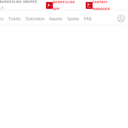
BUNDESLIGA-GRUPPE
BUNDESLIGA
FANTASY
APP
MANAGER
os
Tickets
Statistiken
Awards
Spieler
FAQ
KFURT
LLE