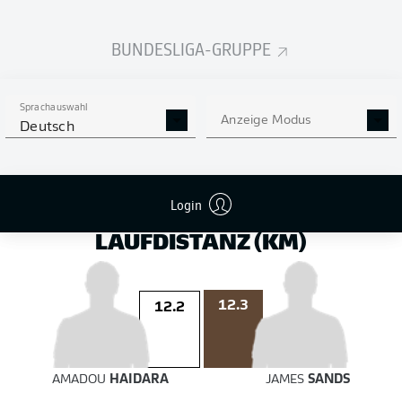
auf das Tor
auf das Tor
BUNDESLIGA-GRUPPE
4
Sprachauswahl
Anzeige Modus
Deutsch
2
LOÏS
OPENDA
ELIAS
SAAD
Login
LAUFDISTANZ (KM)
12.3
12.2
AMADOU
HAIDARA
JAMES
SANDS