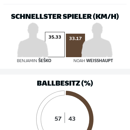
SCHNELLSTER SPIELER (KM/H)
35.33
33.17
BENJAMIN
ŠEŠKO
NOAH
WEISSHAUPT
BALLBESITZ (%)
57
43