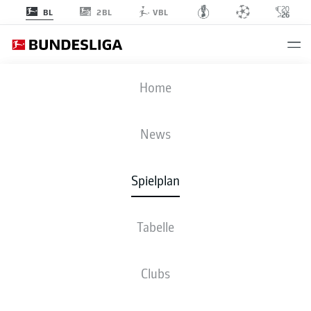
2BL
BL
VBL
RBL
-
STP
Home
RBL
STP
2
0
News
Spielplan
LIVE
NEWS
AUFSTELLUNGEN
STATISTIKEN
TABELLE
Tabelle
Clubs