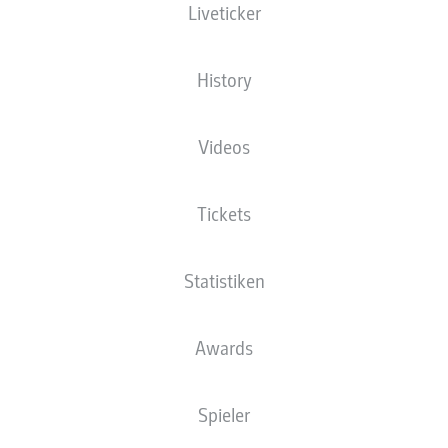
Liveticker
XGOALS
History
2
Videos
1.37
1.06
Tickets
Statistiken
0
Goals
Awards
PÄSSE
Spieler
433
580
Passquote
89 %
84 %