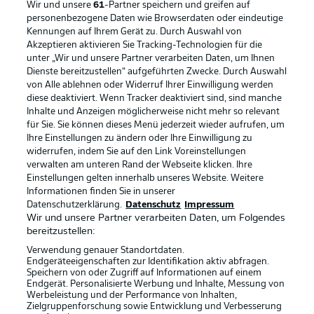
Wir und unsere
61
-Partner speichern und greifen auf
personenbezogene Daten wie Browserdaten oder eindeutige
Kennungen auf Ihrem Gerät zu. Durch Auswahl von
Akzeptieren aktivieren Sie Tracking-Technologien für die
unter „Wir und unsere Partner verarbeiten Daten, um Ihnen
Dienste bereitzustellen“ aufgeführten Zwecke. Durch Auswahl
Rechtliche Hinweise
Voreinstellungen verwalten
von Alle ablehnen oder Widerruf Ihrer Einwilligung werden
diese deaktiviert. Wenn Tracker deaktiviert sind, sind manche
Datenschutz
Nutzungsbedingungen
Inhalte und Anzeigen möglicherweise nicht mehr so relevant
Broadcaster
Kontakt
für Sie. Sie können dieses Menü jederzeit wieder aufrufen, um
Ihre Einstellungen zu ändern oder Ihre Einwilligung zu
Jobs
Impressum
widerrufen, indem Sie auf den Link Voreinstellungen
verwalten am unteren Rand der Webseite klicken. Ihre
Partner
Spieler
Einstellungen gelten innerhalb unseres Website. Weitere
Liveticker
AGB
Informationen finden Sie in unserer
Datenschutzerklärung.
Datenschutz
Impressum
Wir und unsere Partner verarbeiten Daten, um Folgendes
bereitzustellen:
Verwendung genauer Standortdaten.
Endgeräteeigenschaften zur Identifikation aktiv abfragen.
Speichern von oder Zugriff auf Informationen auf einem
Endgerät. Personalisierte Werbung und Inhalte, Messung von
Werbeleistung und der Performance von Inhalten,
Zielgruppenforschung sowie Entwicklung und Verbesserung