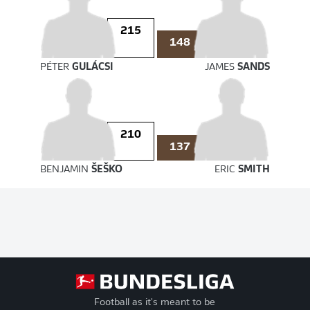
215
148
PÉTER
GULÁCSI
JAMES
SANDS
210
137
BENJAMIN
ŠEŠKO
ERIC
SMITH
Football as it's meant to be