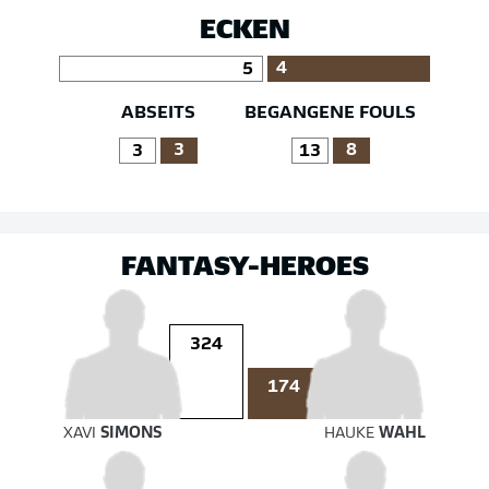
ECKEN
4
5
ABSEITS
BEGANGENE FOULS
3
8
3
13
FANTASY-HEROES
324
174
XAVI
SIMONS
HAUKE
WAHL