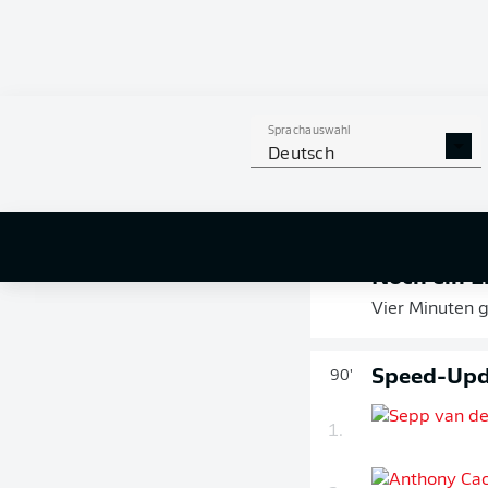
Fazit
90'
+ 6
Mainz gewinnt
gleich. Schon
doch Skarke h
Stattdessen k
Sprachauswahl
Deutsch
Noch ein E
90'
+ 1
Vier Minuten g
Speed-Upda
90'
1.