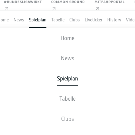
#BUNDESLIGAWIRKT
COMMON GROUND
MITFAHRPORTAL
Home
News
Spielplan
Tabelle
Clubs
Liveticker
History
Vide
1. FSV MAINZ 05
-
SV DARMSTADT 9
Home
M05
SVD
4
0
News
Spielplan
VE
NEWS
AUFSTELLUNGEN
STATISTIKEN
TABE
Tabelle
Clubs