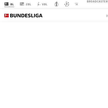
BROADCASTER
2BL
BL
VBL
SPIELTAG 28
LI