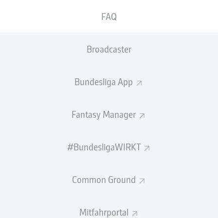
FAQ
MEWA ARENA
(33.000 Zuschauer)
D. Schlager
Broadcaster
Anzeige
Bundesliga App
Fantasy Manager
#BundesligaWIRKT
Common Ground
Mitfahrportal