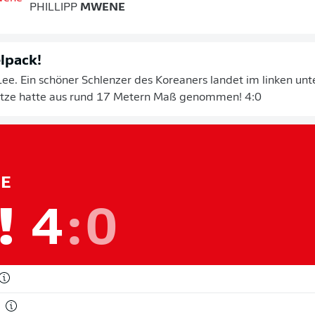
PHILLIPP
MWENE
lpack!
 Lee. Ein schöner Schlenzer des Koreaners landet im linken un
tze hatte aus rund 17 Metern Maß genommen! 4:0
E
!
4
:
0