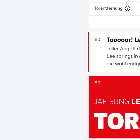
Torentfernung
Tooooor! L
80'
Toller Angriff
Lee springt in
die wohl endg
80'
JAE-SUNG
LE
TOR