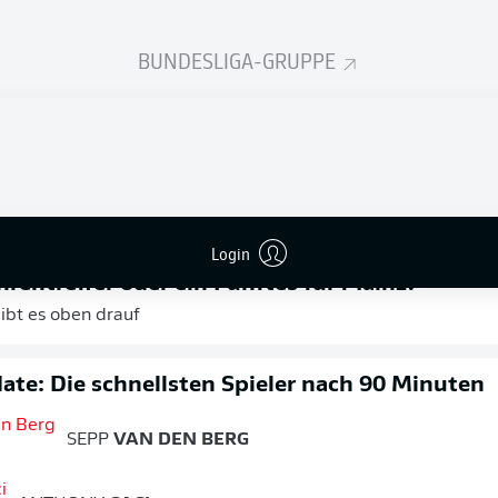
 hier am Ende hochverdient und deutlich. Das 3:0 kam einer
BUNDESLIGA-GRUPPE
 nach dem zweiten Mainzer Tor hatte es hier schwer nach Hei
ätte dem Spiel wenig später noch einmal eine andere Richtu
ürte sich Lee mit seinem Doppelpack endgültig zum Mann des 
SPIELENDE
Login
hrentreffer oder ein Fünftes für Mainz?
ibt es oben drauf
te: Die schnellsten Spieler nach 90 Minuten
SEPP
VAN DEN BERG