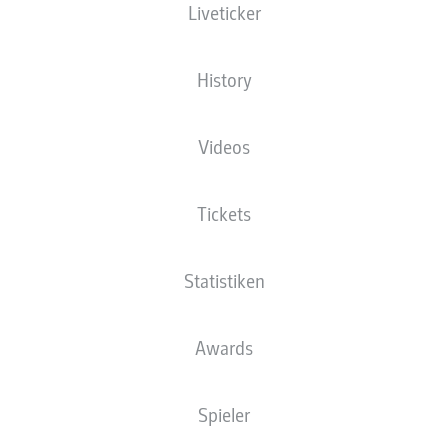
Liveticker
History
Videos
Tickets
Statistiken
J. Lee
84'
Awards
J. Lee
80'
B. Gruda
60'
Spieler
A. Hanche-Olsen
32'