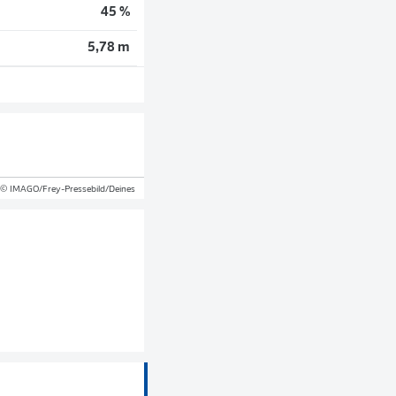
45 %
5,78 m
© IMAGO/Frey-Pressebild/Deines