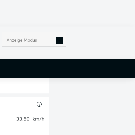
 Vorentscheidung
msieg ausgesehen,
ng geben können.
Spiels.
Anzeige Modus
33,50
km/h