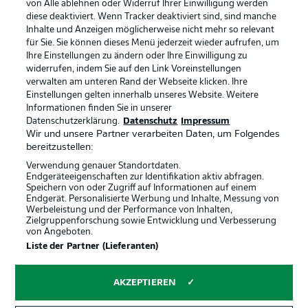
von Alle ablehnen oder Widerruf Ihrer Einwilligung werden
diese deaktiviert. Wenn Tracker deaktiviert sind, sind manche
Inhalte und Anzeigen möglicherweise nicht mehr so relevant
für Sie. Sie können dieses Menü jederzeit wieder aufrufen, um
Ihre Einstellungen zu ändern oder Ihre Einwilligung zu
widerrufen, indem Sie auf den Link Voreinstellungen
verwalten am unteren Rand der Webseite klicken. Ihre
Rechtliche Hinweise
Voreinstellungen verwalten
Einstellungen gelten innerhalb unseres Website. Weitere
Informationen finden Sie in unserer
Datenschutz
Nutzungsbedingungen
Datenschutzerklärung.
Datenschutz
Impressum
Broadcaster
Kontakt
Wir und unsere Partner verarbeiten Daten, um Folgendes
bereitzustellen:
Jobs
Impressum
Verwendung genauer Standortdaten.
Partner
Spieler
Endgeräteeigenschaften zur Identifikation aktiv abfragen.
Speichern von oder Zugriff auf Informationen auf einem
Liveticker
AGB
Endgerät. Personalisierte Werbung und Inhalte, Messung von
Werbeleistung und der Performance von Inhalten,
Zielgruppenforschung sowie Entwicklung und Verbesserung
von Angeboten.
Liste der Partner (Lieferanten)
AKZEPTIEREN