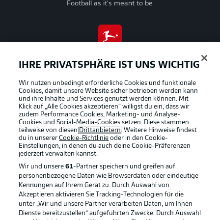
Football as it's meant to be
BUNDESLIGA APP
IHRE PRIVATSPHÄRE IST UNS WICHTIG
Wir nutzen unbedingt erforderliche Cookies und funktionale
Cookies, damit unsere Website sicher betrieben werden kann
und ihre Inhalte und Services genutzt werden können. Mit
Offizielle Partner
Klick auf „Alle Cookies akzeptieren“ willigst du ein, dass wir
zudem Performance Cookies, Marketing- und Analyse-
Cookies und Social-Media-Cookies setzen. Diese stammen
teilweise von diesen
Drittanbietern
. Weitere Hinweise findest
du in unserer
Cookie-Richtlinie
oder in den Cookie-
Einstellungen, in denen du auch deine Cookie-Präferenzen
jederzeit
verwalten kannst.
Wir und unsere
61
-Partner speichern und greifen auf
personenbezogene Daten wie Browserdaten oder eindeutige
Kennungen auf Ihrem Gerät zu. Durch Auswahl von
Akzeptieren aktivieren Sie Tracking-Technologien für die
unter „Wir und unsere Partner verarbeiten Daten, um Ihnen
Dienste bereitzustellen“ aufgeführten Zwecke. Durch Auswahl