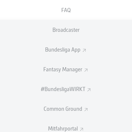
FAQ
Broadcaster
D
NEUER VOR MEILENSTEIN
UND WIND-GEFAHR IN
Bundesliga App
MAINZ
Die besten Fakten zum 17. Spieltag im
Fantasy Manager
Überblick.
12.01.2024
#BundesligaWIRKT
Common Ground
Mitfahrportal
Rechtli