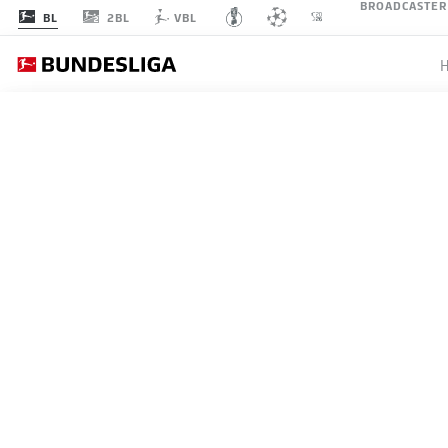
BROADCASTER
2BL
BL
VBL
SPIELTAG 17
LI