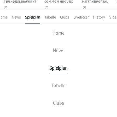
#BUNDESLIGAWIRKT
COMMON GROUND
MITFAHRPORTAL
Home
News
Spielplan
Tabelle
Clubs
Liveticker
History
Vide
VFL BOCHUM 1848
-
SV WERDER BREM
Home
BOC
SVW
1
1
News
Spielplan
VE
NEWS
AUFSTELLUNGEN
STATISTIKEN
TABE
Tabelle
Clubs