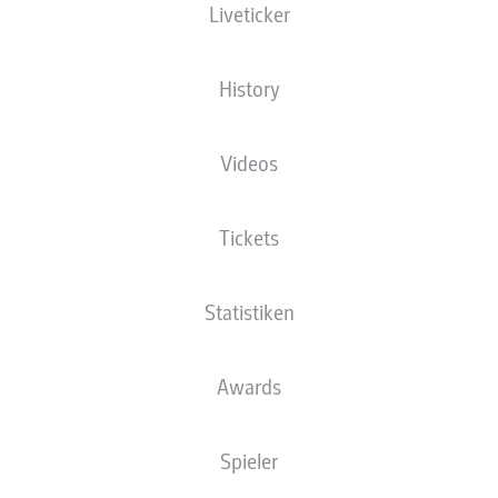
Liveticker
History
DIE THEMEN DES 17.
Videos
SPIELTAGS
Gedenken an den Kaiser, Last-Minute-
Tickets
Leverkusen, Sanchos Comeback und mehr...
1
Statistiken
15.01.2024
1
Awards
Spieler