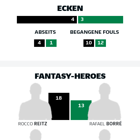
ECKEN
4
3
ABSEITS
BEGANGENE FOULS
4
1
10
12
FANTASY-HEROES
18
13
ROCCO
REITZ
RAFAEL
BORRÉ