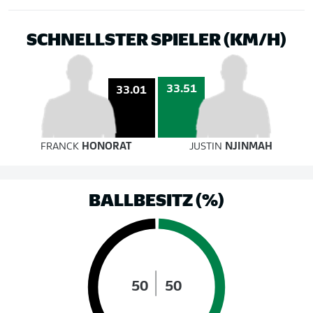
SCHNELLSTER SPIELER (KM/H)
33.51
33.01
FRANCK
HONORAT
JUSTIN
NJINMAH
BALLBESITZ (%)
50
50