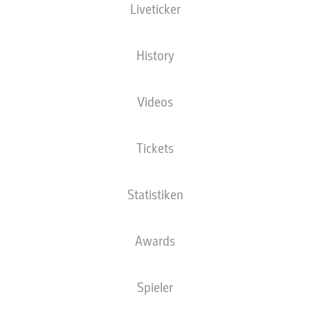
Liveticker
XGOALS
History
2
2
2.11
Videos
1.29
Tickets
Statistiken
Goals
Awards
PÄSSE
Spieler
544
530
Passquote
86 %
83 %