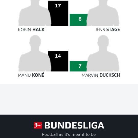
17
8
ROBIN
HACK
JENS
STAGE
14
7
MANU
KONÉ
MARVIN
DUCKSCH
Football as it's meant to be