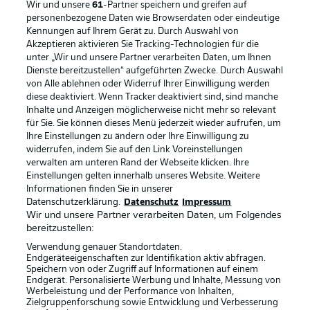
Wir und unsere
61
-Partner speichern und greifen auf
personenbezogene Daten wie Browserdaten oder eindeutige
Kennungen auf Ihrem Gerät zu. Durch Auswahl von
Akzeptieren aktivieren Sie Tracking-Technologien für die
unter „Wir und unsere Partner verarbeiten Daten, um Ihnen
Dienste bereitzustellen“ aufgeführten Zwecke. Durch Auswahl
Rechtliche Hinweise
Voreinstellungen verwalten
von Alle ablehnen oder Widerruf Ihrer Einwilligung werden
diese deaktiviert. Wenn Tracker deaktiviert sind, sind manche
Datenschutz
Nutzungsbedingungen
Inhalte und Anzeigen möglicherweise nicht mehr so relevant
Broadcaster
Kontakt
für Sie. Sie können dieses Menü jederzeit wieder aufrufen, um
Ihre Einstellungen zu ändern oder Ihre Einwilligung zu
Jobs
Impressum
widerrufen, indem Sie auf den Link Voreinstellungen
verwalten am unteren Rand der Webseite klicken. Ihre
Partner
Spieler
Einstellungen gelten innerhalb unseres Website. Weitere
Liveticker
AGB
Informationen finden Sie in unserer
Datenschutzerklärung.
Datenschutz
Impressum
Wir und unsere Partner verarbeiten Daten, um Folgendes
bereitzustellen:
Verwendung genauer Standortdaten.
Endgeräteeigenschaften zur Identifikation aktiv abfragen.
Speichern von oder Zugriff auf Informationen auf einem
Endgerät. Personalisierte Werbung und Inhalte, Messung von
Werbeleistung und der Performance von Inhalten,
Zielgruppenforschung sowie Entwicklung und Verbesserung