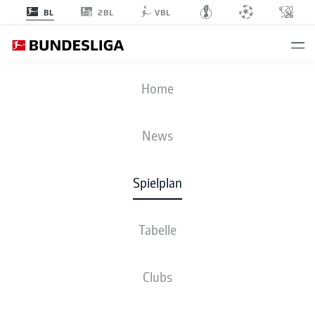
2BL
BL
VBL
BMG
-
SVW
Home
BMG
SVW
2
2
News
Spielplan
LIVE
NEWS
AUFSTELLUNGEN
STATISTIKEN
TABELLE
Tabelle
Clubs