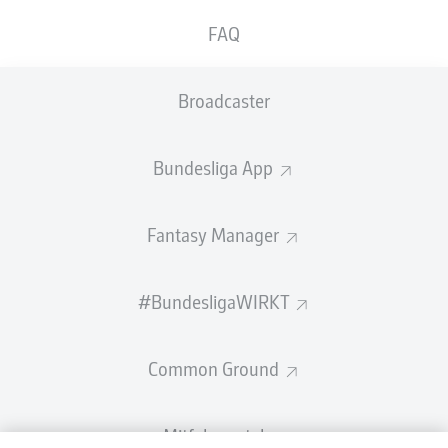
DIE BESTEN FAKTEN
LEVERKUSEN AUF DER
FAQ
ZUM 11. SPIELTAG
ÜBERHOLSPUR
Broadcaster
Bundesliga App
Fantasy Manager
#BundesligaWIRKT
Common Ground
Mitfahrportal