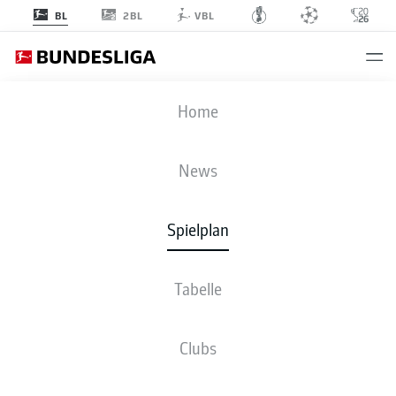
2BL
BL
VBL
B04
-
FCU
Home
B04
FCU
4
0
News
Spielplan
LIVE
NEWS
AUFSTELLUNGEN
STATISTIKEN
TABELLE
Tabelle
Clubs