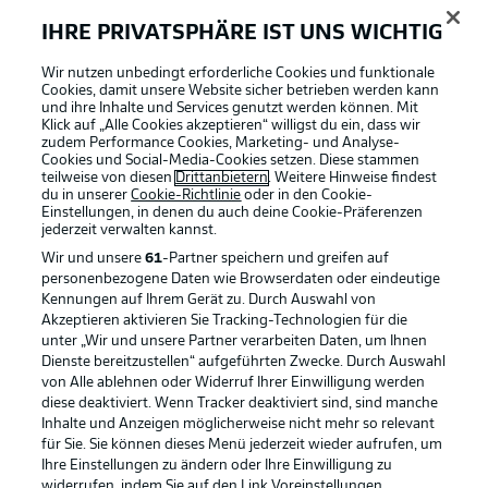
IHRE PRIVATSPHÄRE IST UNS WICHTIG
BUNDESLIGA-GRUPPE
Wir nutzen unbedingt erforderliche Cookies und funktionale
Cookies, damit unsere Website sicher betrieben werden kann
und ihre Inhalte und Services genutzt werden können. Mit
Klick auf „Alle Cookies akzeptieren“ willigst du ein, dass wir
Sprachauswahl
Football as it's meant to be
zudem Performance Cookies, Marketing- und Analyse-
Anzeige Modus
Deutsch
Cookies und Social-Media-Cookies setzen. Diese stammen
teilweise von diesen
Drittanbietern
. Weitere Hinweise findest
du in unserer
Cookie-Richtlinie
oder in den Cookie-
Einstellungen, in denen du auch deine Cookie-Präferenzen
jederzeit
verwalten kannst.
Login
BUNDESLIGA APP
Wir und unsere
61
-Partner speichern und greifen auf
personenbezogene Daten wie Browserdaten oder eindeutige
Kennungen auf Ihrem Gerät zu. Durch Auswahl von
Akzeptieren aktivieren Sie Tracking-Technologien für die
unter „Wir und unsere Partner verarbeiten Daten, um Ihnen
Dienste bereitzustellen“ aufgeführten Zwecke. Durch Auswahl
Offizielle Partner
von Alle ablehnen oder Widerruf Ihrer Einwilligung werden
diese deaktiviert. Wenn Tracker deaktiviert sind, sind manche
Inhalte und Anzeigen möglicherweise nicht mehr so relevant
für Sie. Sie können dieses Menü jederzeit wieder aufrufen, um
Ihre Einstellungen zu ändern oder Ihre Einwilligung zu
widerrufen, indem Sie auf den Link Voreinstellungen