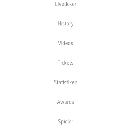
Liveticker
ALLE TORE DES 11.
"WERKSELF" KNACKT
SPIELTAGS – DIE
BAYERN-REKORD UND
VIDEO-HIGHLIGHTS
WIRKT TITELREIF
History
Videos
Tickets
KANE UND
4:0! TABELLENFÜHRER
LEVERKUSEN AUF
LEVERKUSEN LÄSST
Statistiken
REKORDKURS
UNION KEINE CHANCE
Awards
Spieler