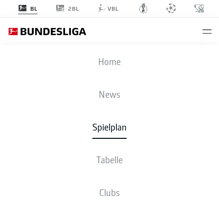
2BL
BL
VBL
VFB
-
WOB
Home
VFB
WOB
0
1
News
Spielplan
LIVE
NEWS
AUFSTELLUNGEN
STATISTIKEN
TABELLE
Tabelle
Clubs