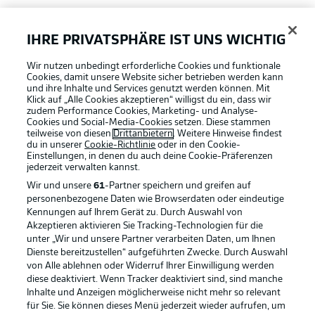
FAQ
IHRE PRIVATSPHÄRE IST UNS WICHTIG
Broadcaster
Wir nutzen unbedingt erforderliche Cookies und funktionale
Cookies, damit unsere Website sicher betrieben werden kann
und ihre Inhalte und Services genutzt werden können. Mit
Klick auf „Alle Cookies akzeptieren“ willigst du ein, dass wir
zudem Performance Cookies, Marketing- und Analyse-
Bundesliga App
Cookies und Social-Media-Cookies setzen. Diese stammen
teilweise von diesen
Drittanbietern
. Weitere Hinweise findest
du in unserer
Cookie-Richtlinie
oder in den Cookie-
Einstellungen, in denen du auch deine Cookie-Präferenzen
Fantasy Manager
jederzeit
verwalten kannst.
Wir und unsere
61
-Partner speichern und greifen auf
personenbezogene Daten wie Browserdaten oder eindeutige
#BundesligaWIRKT
Kennungen auf Ihrem Gerät zu. Durch Auswahl von
Akzeptieren aktivieren Sie Tracking-Technologien für die
Football as it's meant to be
unter „Wir und unsere Partner verarbeiten Daten, um Ihnen
Dienste bereitzustellen“ aufgeführten Zwecke. Durch Auswahl
Common Ground
von Alle ablehnen oder Widerruf Ihrer Einwilligung werden
diese deaktiviert. Wenn Tracker deaktiviert sind, sind manche
Inhalte und Anzeigen möglicherweise nicht mehr so relevant
Mitfahrportal
BUNDESLIGA APP
für Sie. Sie können dieses Menü jederzeit wieder aufrufen, um