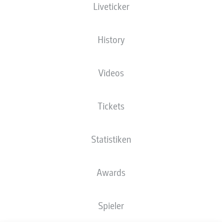
Liveticker
DER VFL WOLFSBURG
DIE FAKTEN-
SIEGT MIT 1:0 BEIM VFB
VORSCHAU ZUM 25.
STUTTGART
SPIELTAG
History
Videos
Tickets
Statistiken
Awards
Spieler