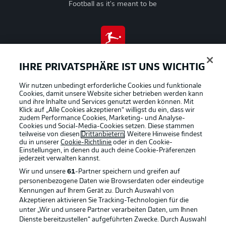
Football as it's meant to be
BUNDESLIGA APP
IHRE PRIVATSPHÄRE IST UNS WICHTIG
Wir nutzen unbedingt erforderliche Cookies und funktionale
Cookies, damit unsere Website sicher betrieben werden kann
und ihre Inhalte und Services genutzt werden können. Mit
Offizielle Partner
Klick auf „Alle Cookies akzeptieren“ willigst du ein, dass wir
zudem Performance Cookies, Marketing- und Analyse-
Cookies und Social-Media-Cookies setzen. Diese stammen
teilweise von diesen
Drittanbietern
. Weitere Hinweise findest
du in unserer
Cookie-Richtlinie
oder in den Cookie-
Einstellungen, in denen du auch deine Cookie-Präferenzen
jederzeit
verwalten kannst.
Wir und unsere
61
-Partner speichern und greifen auf
personenbezogene Daten wie Browserdaten oder eindeutige
Kennungen auf Ihrem Gerät zu. Durch Auswahl von
Akzeptieren aktivieren Sie Tracking-Technologien für die
unter „Wir und unsere Partner verarbeiten Daten, um Ihnen
Dienste bereitzustellen“ aufgeführten Zwecke. Durch Auswahl