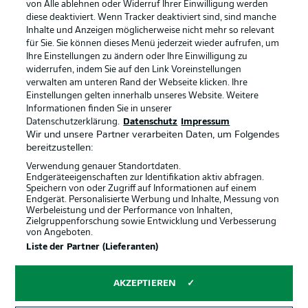
von Alle ablehnen oder Widerruf Ihrer Einwilligung werden
diese deaktiviert. Wenn Tracker deaktiviert sind, sind manche
Inhalte und Anzeigen möglicherweise nicht mehr so relevant
für Sie. Sie können dieses Menü jederzeit wieder aufrufen, um
Ihre Einstellungen zu ändern oder Ihre Einwilligung zu
widerrufen, indem Sie auf den Link Voreinstellungen
verwalten am unteren Rand der Webseite klicken. Ihre
Rechtliche Hinweise
Voreinstellungen verwalten
Einstellungen gelten innerhalb unseres Website. Weitere
Informationen finden Sie in unserer
Datenschutz
Nutzungsbedingungen
Datenschutzerklärung.
Datenschutz
Impressum
Broadcaster
Kontakt
Wir und unsere Partner verarbeiten Daten, um Folgendes
bereitzustellen:
Jobs
Impressum
Verwendung genauer Standortdaten.
Partner
Spieler
Endgeräteeigenschaften zur Identifikation aktiv abfragen.
Speichern von oder Zugriff auf Informationen auf einem
Liveticker
AGB
Endgerät. Personalisierte Werbung und Inhalte, Messung von
Werbeleistung und der Performance von Inhalten,
Zielgruppenforschung sowie Entwicklung und Verbesserung
von Angeboten.
Liste der Partner (Lieferanten)
AKZEPTIEREN