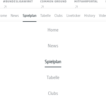
#BUNDESLIGAWIRKT
COMMON GROUND
MITFAHRPORTAL
Home
News
Spielplan
Tabelle
Clubs
Liveticker
History
Vide
BAYERN MÜNCHEN
-
HERTHA BSC
Home
FCB
BSC
5
0
News
Spielplan
VE
NEWS
AUFSTELLUNGEN
STATISTIKEN
TABE
Tabelle
Clubs