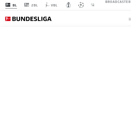
BROADCASTER
2BL
BL
VBL
FC 
SPIELTAG 3
LI
1
FCB
FC Bayern
FC Bayern München
2
BVB
Dortmund
Borussia Dortmund