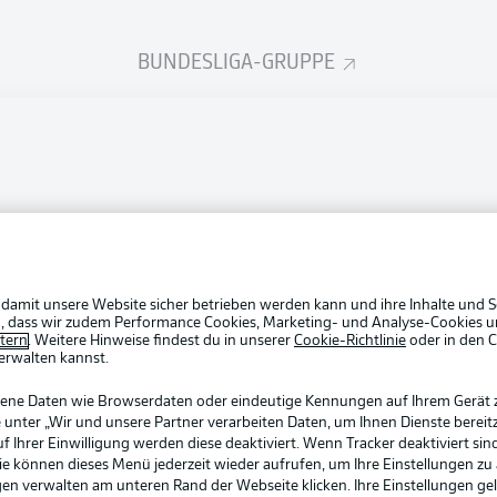
BUNDESLIGA-GRUPPE
Rechtli
Datensc
BUNDESLIGA APP
Broadca
Login
Jobs
Partner
 damit unsere Website sicher betrieben werden kann und ihre Inhalte und S
ein, dass wir zudem Performance Cookies, Marketing- und Analyse-Cookies u
Livetick
etern
. Weitere Hinweise findest du in unserer
Cookie-Richtlinie
oder in den 
erwalten kannst.
gene Daten wie Browserdaten oder eindeutige Kennungen auf Ihrem Gerät 
 unter „Wir und unsere Partner verarbeiten Daten, um Ihnen Dienste bereitz
Ihrer Einwilligung werden diese deaktiviert. Wenn Tracker deaktiviert sin
Sie können dieses Menü jederzeit wieder aufrufen, um Ihre Einstellungen zu
ngen verwalten am unteren Rand der Webseite klicken. Ihre Einstellungen ge