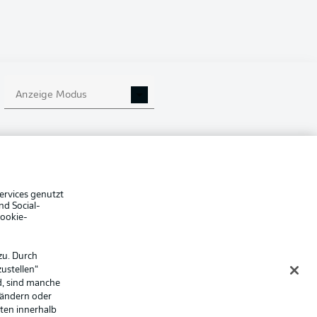
Anzeige Modus
che Hinweise
Voreinstellungen verwalten
hutz
Nutzungsbedingungen
ster
Kontakt
Impressum
Spieler
ervices genutzt
nd Social-
er
AGB
Cookie-
zu. Durch
ustellen“
d, sind manche
 ändern oder
lten innerhalb