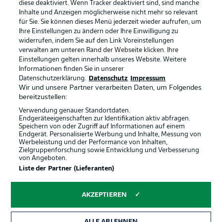
diese deaktiviert. Wenn Tracker deaktiviert sind, sind manche
Inhalte und Anzeigen möglicherweise nicht mehr so relevant
für Sie. Sie können dieses Menü jederzeit wieder aufrufen, um
Ihre Einstellungen zu ändern oder Ihre Einwilligung zu
widerrufen, indem Sie auf den Link Voreinstellungen
verwalten am unteren Rand der Webseite klicken. Ihre
Rechtliche Hinweise
Voreinstellungen verwalten
Einstellungen gelten innerhalb unseres Website. Weitere
Informationen finden Sie in unserer
Datenschutz
Nutzungsbedingungen
Datenschutzerklärung.
Datenschutz
Impressum
Wir und unsere Partner verarbeiten Daten, um Folgendes
Broadcaster
Kontakt
bereitzustellen:
Jobs
Impressum
Verwendung genauer Standortdaten.
Endgeräteeigenschaften zur Identifikation aktiv abfragen.
Partner
Spieler
Speichern von oder Zugriff auf Informationen auf einem
Endgerät. Personalisierte Werbung und Inhalte, Messung von
Liveticker
AGB
Werbeleistung und der Performance von Inhalten,
Zielgruppenforschung sowie Entwicklung und Verbesserung
von Angeboten.
Liste der Partner (Lieferanten)
AKZEPTIEREN
ALLE ABLEHNEN