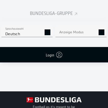
Unentschieden-
Niederlagen
BUNDESLIGA-GRUPPE
T
Tore
+/-
Tordifferenz
Pkt
Punkte
Sprachauswahl
Anzeige Modus
Deutsch
Login
Football as it's meant to be