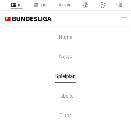
2BL
BL
VBL
B04
-
WOB
Home
B04
WOB
1
4
News
Spielplan
LIVE
NEWS
AUFSTELLUNGEN
STATISTIKEN
TABELLE
Tabelle
Sp
S-U-N
T
+/-
Pkt
FCB
FC Bayern
1
34
26-4-4
100:32
+68
82
Clubs
FC Bayern München
BVB
Dortmund
2
34
21-6-7
84:41
+43
69
Borussia Dortmund