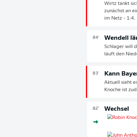
Wirtz tankt si
zunächst an e
im Netz - 1:4.
Wendell lä
84'
Schlager will 
läuft den Nied
Kann Bayer
83'
Aktuell sieht 
Knoche ist zud
Wechsel
82'