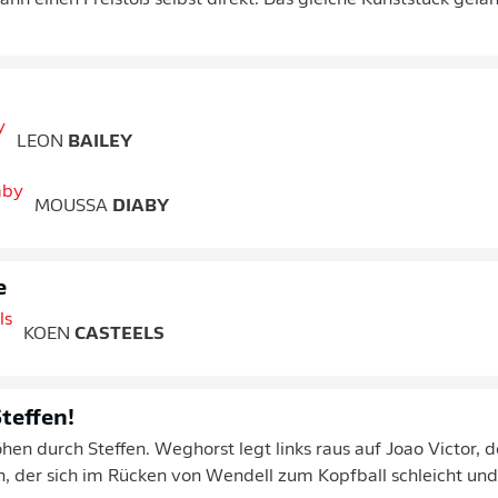
nn einen Freistoß selbst direkt. Das gleiche Kunststück gela
LEON
BAILEY
MOUSSA
DIABY
e
KOEN
CASTEELS
teffen!
hen durch Steffen. Weghorst legt links raus auf Joao Victor, d
en, der sich im Rücken von Wendell zum Kopfball schleicht und