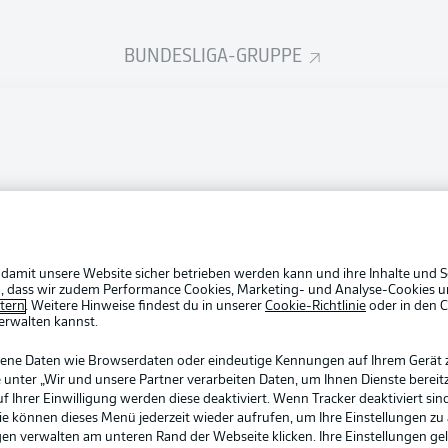
BUNDESLIGA-GRUPPE
Rechtli
Datensc
BUNDESLIGA APP
Broadca
Login
Jobs
Partner
 damit unsere Website sicher betrieben werden kann und ihre Inhalte und S
ein, dass wir zudem Performance Cookies, Marketing- und Analyse-Cookies u
Livetick
etern
. Weitere Hinweise findest du in unserer
Cookie-Richtlinie
oder in den 
erwalten kannst.
gene Daten wie Browserdaten oder eindeutige Kennungen auf Ihrem Gerät 
 unter „Wir und unsere Partner verarbeiten Daten, um Ihnen Dienste bereitz
Ihrer Einwilligung werden diese deaktiviert. Wenn Tracker deaktiviert sin
Sie können dieses Menü jederzeit wieder aufrufen, um Ihre Einstellungen zu
ngen verwalten am unteren Rand der Webseite klicken. Ihre Einstellungen ge