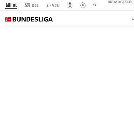
BROADCASTER
2BL
BL
VBL
SPIELTAG 31
1
FCB
FC Bayern
FC Bayern München
2
BVB
Dortmund
Borussia Dortmund