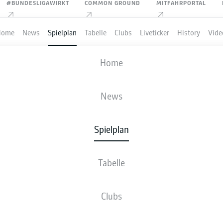
#BUNDESLIGAWIRKT
COMMON GROUND
MITFAHRPORTAL
Home
News
Spielplan
Tabelle
Clubs
Liveticker
History
Vide
HANNOVER 96
-
1. FSV MAINZ 05
Home
H96
M05
1
0
News
Spielplan
LIVE
NEWS
AUFSTELLUNGEN
TABELL
Tabelle
Clubs