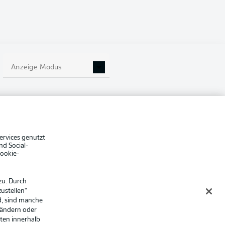
Anzeige Modus
che Hinweise
Voreinstellungen verwalten
hutz
Nutzungsbedingungen
ster
Kontakt
Impressum
Spieler
ervices genutzt
nd Social-
er
AGB
Cookie-
zu. Durch
ustellen“
d, sind manche
 ändern oder
lten innerhalb