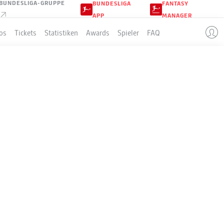
BUNDESLIGA-GRUPPE
BUNDESLIGA
FANTASY
APP
MANAGER
os
Tickets
Statistiken
Awards
Spieler
FAQ
E
Sp
S-U-N
T
+/-
Pkt
34
24-6-4
88:32
+56
78
34
23-7-4
81:44
+37
76