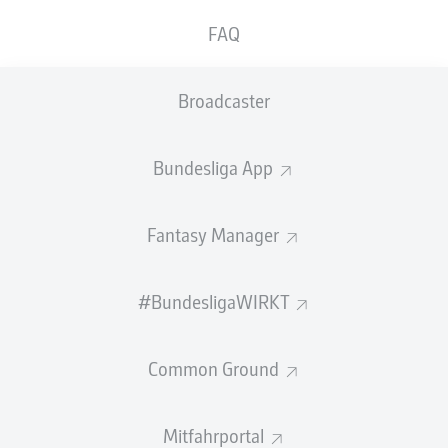
linken Sprunggelenk.
FAQ
Angelo Stiller
hat sich am gestrigen Mittwoch im
Mannschaftstraining einen Teilriss des Außenbandes im
Broadcaster
linken Sprunggelenk zugezogen. Das ergab eine MRT-
Untersuchung am heutigen Donnerstag.
Bundesliga App
Der Mittelfeldspieler kann in den kommenden Tagen
nicht am Mannschaftstraining teilnehmen, wird aber
nicht vorzeitig aus dem Trainingslager des
VfB Stuttgart
Fantasy Manager
abreisen. Die Rehamaßnahmen und das anschließende
Aufbautraining erfolgen symptom- und
beschwerdeorientiert, für die Testspiele gegen den
#BundesligaWIRKT
Toulouse FC und den FC Bologna steht Angelo Stiller
aller Voraussicht nach nicht zur Verfügung.
Common Ground
Quelle:
VfB Stuttgart
Mitfahrportal
ZU DEN SPIELER-SEITEN