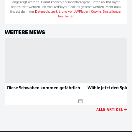
angezeigt werden. Damit können personenbezogene Daten an
JWPlayer
übermittelt werden und von
JWPlayer
Cookies gesetzt werden. Mehr dazu
findest du in der
Datenschutzerklärung von
JWPlayer
|
Cookie-Einstellungen
bearbeiten
WEITERE NEWS
Diese Schwaben kommen gefährlich
Wähle jetzt den Spiele
ALLE ARTIKEL →