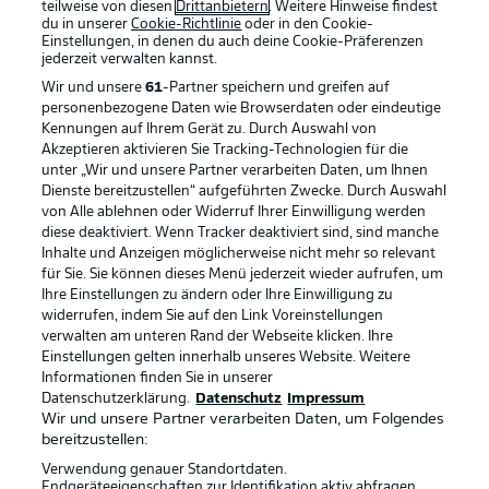
teilweise von diesen
Drittanbietern
. Weitere Hinweise findest
du in unserer
Cookie-Richtlinie
oder in den Cookie-
Einstellungen, in denen du auch deine Cookie-Präferenzen
jederzeit
verwalten kannst.
Wir und unsere
61
-Partner speichern und greifen auf
personenbezogene Daten wie Browserdaten oder eindeutige
Kennungen auf Ihrem Gerät zu. Durch Auswahl von
Akzeptieren aktivieren Sie Tracking-Technologien für die
unter „Wir und unsere Partner verarbeiten Daten, um Ihnen
Dienste bereitzustellen“ aufgeführten Zwecke. Durch Auswahl
Rechtliche Hinweise
Voreinstellungen verwalten
von Alle ablehnen oder Widerruf Ihrer Einwilligung werden
diese deaktiviert. Wenn Tracker deaktiviert sind, sind manche
Datenschutz
Nutzungsbedingungen
Inhalte und Anzeigen möglicherweise nicht mehr so relevant
Broadcaster
Kontakt
für Sie. Sie können dieses Menü jederzeit wieder aufrufen, um
Ihre Einstellungen zu ändern oder Ihre Einwilligung zu
Jobs
Impressum
widerrufen, indem Sie auf den Link Voreinstellungen
verwalten am unteren Rand der Webseite klicken. Ihre
Partner
Spieler
Einstellungen gelten innerhalb unseres Website. Weitere
Liveticker
AGB
Informationen finden Sie in unserer
Datenschutzerklärung.
Datenschutz
Impressum
Wir und unsere Partner verarbeiten Daten, um Folgendes
bereitzustellen:
Verwendung genauer Standortdaten.
Endgeräteeigenschaften zur Identifikation aktiv abfragen.