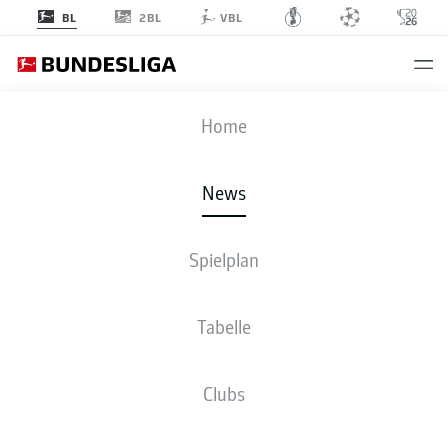
2BL
BL
VBL
Anzeige
Home
News
Angelo Stiller verlässt gestützt von Teamarzt Dr. Raymond Best den Platz
-
Spielplan
© IMAGO/Hansjürgen Britsch
Tabelle
Clubs