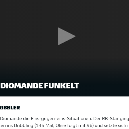
S DIOMANDE FUNKELT
RIBBLER
Diomande die Eins-gegen-eins-Situationen. Der RB-Star ging
n ins Dribbling (145 Mal, Olise folgt mit 96) und setzte sich 