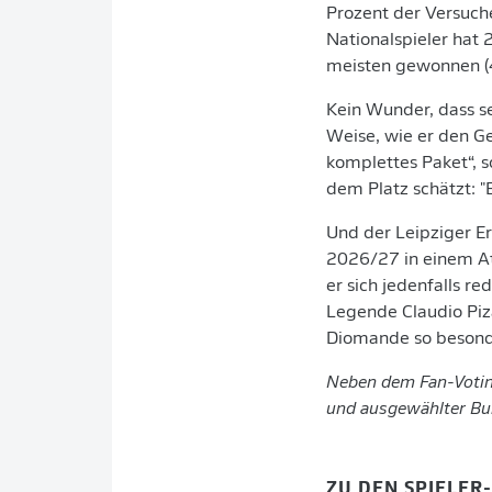
Prozent der Versuch
Nationalspieler hat 
meisten gewonnen (43
Kein Wunder, dass s
Weise, wie er den Ge
komplettes Paket“, s
dem Platz schätzt: "
Und der Leipziger E
2026/27 in einem At
er sich jedenfalls r
Legende Claudio Piza
Diomande so besond
Neben dem Fan-Votin
und ausgewählter Bun
ZU DEN SPIELER