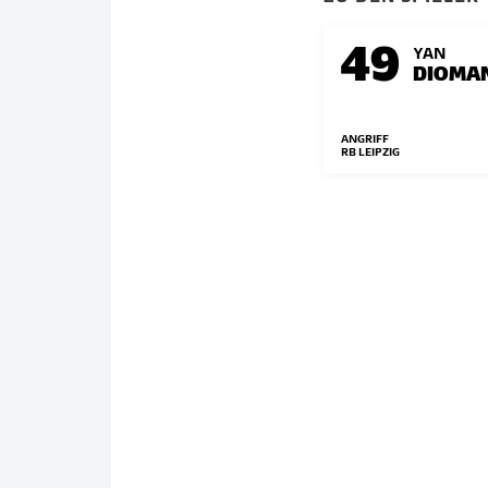
49
YAN
DIOMA
ANGRIFF
RB LEIPZIG