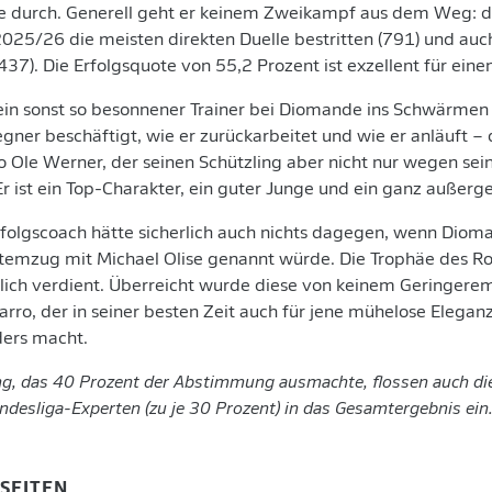
e durch. Generell geht er keinem Zweikampf aus dem Weg: de
2025/26 die meisten direkten Duelle bestritten (791) und auc
7). Die Erfolgsquote von 55,2 Prozent ist exzellent für einen
ein sonst so besonnener Trainer bei Diomande ins Schwärmen 
gner beschäftigt, wie er zurückarbeitet und wie er anläuft – d
o Ole Werner, der seinen Schützling aber nicht nur wegen sei
Er ist ein Top-Charakter, ein guter Junge und ein ganz außerg
rfolgscoach hätte sicherlich auch nichts dagegen, wenn Diom
emzug mit Michael Olise genannt würde. Die Trophäe des Roo
edlich verdient. Überreicht wurde diese von keinem Geringere
rro, der in seiner besten Zeit auch für jene mühelose Eleganz
ers macht.
g, das 40 Prozent der Abstimmung ausmachte, flossen auch di
desliga-Experten (zu je 30 Prozent) in das Gesamtergebnis ein
-SEITEN