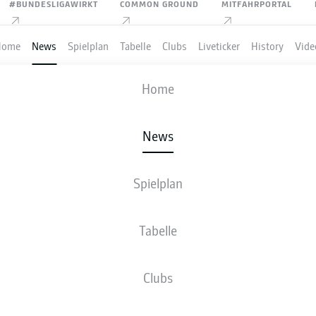
#BUNDESLIGAWIRKT
COMMON GROUND
MITFAHRPORTAL
Home
News
Spielplan
Tabelle
Clubs
Liveticker
History
Vide
Home
Anzeige
News
Spielplan
OMANDE IST DER ROOKI
Tabelle
 2025/2026
Clubs