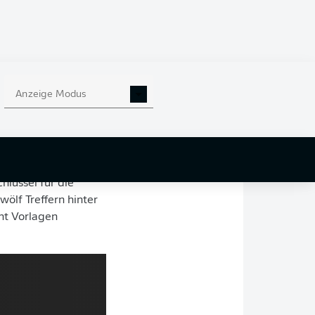
das Trio bei der
5 ist es ein
arten. Der 19-
Anzeige Modus
h im wahrsten Sinne
l Olise
, der sich im
 vorstieß.
ügel zuhause ist,
hlüssel für die
zwölf Treffern hinter
ht Vorlagen