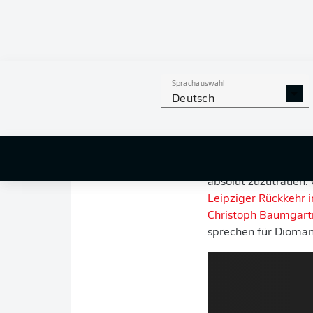
September 2025 b
Wahl zum Rookie 
filigraner Flügels
Sprachauswahl
Man darf in der Zuk
Deutsch
Jährige eroberte ni
des Wortes im Sturm
Vorjahr die Rookie-T
Eine ähnliche Entwic
absolut zuzutrauen. G
Leipziger Rückkehr 
Christoph Baumgart
sprechen für Diomand