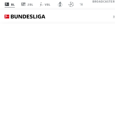
BROADCASTER
2BL
BL
VBL
BUNDESLIGA
YAN DI
SAISON
19.05.2026