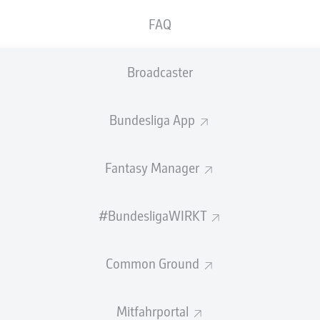
FAQ
Broadcaster
Bundesliga App
Fantasy Manager
ZUSAMMENFASSUNG
#BundesligaWIRKT
Common Ground
kten in der Spielzeit 2025/26 der Wahl zum Rookie 
Mitfahrportal
a Vušković, Ibrahim Maza und Yan Diomande macht