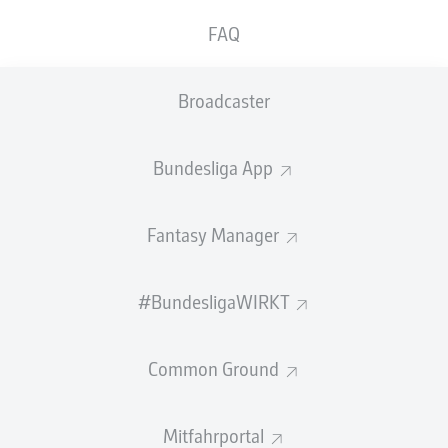
Das Gesundheitsamt der Stadt Leipzig hat entschieden,
FAQ
dass eine Verkürzung der 14-tägigen Quarantäne nicht
möglich ist. Das teilten die Sachsen am
Broadcaster
Donnerstagabend auf ihrem offiziellen Twitter-Kanal
mit.
Bundesliga App
Fantasy Manager
#BundesligaWIRKT
LEIPZIG EMPFÄNGT BAYERN: FÄLLT DIE
ENTSCHEIDUNG UM DIE MEISTERSCHAFT?
Common Ground
Mitfahrportal