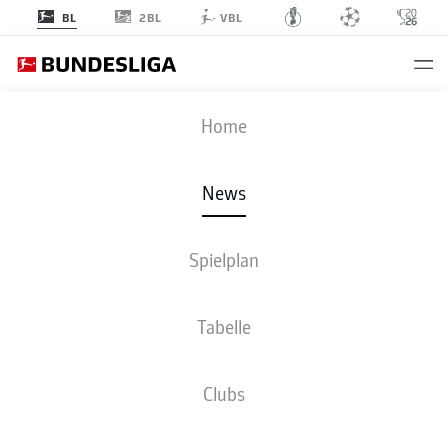
2BL
BL
VBL
Anzeige
Home
News
Marcel Halstenberg muss weiter in Quarantäne bleiben und fehlt im
Spielplan
Topspiel gegen Bayern
- © Revierfoto via www.imago-images.de/imago
images/Revierfoto
Tabelle
Clubs