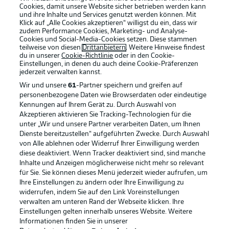
Cookies, damit unsere Website sicher betrieben werden kann
und ihre Inhalte und Services genutzt werden können. Mit
Klick auf „Alle Cookies akzeptieren“ willigst du ein, dass wir
zudem Performance Cookies, Marketing- und Analyse-
Cookies und Social-Media-Cookies setzen. Diese stammen
teilweise von diesen
Drittanbietern
. Weitere Hinweise findest
du in unserer
Cookie-Richtlinie
oder in den Cookie-
Einstellungen, in denen du auch deine Cookie-Präferenzen
jederzeit
verwalten kannst.
Wir und unsere
61
-Partner speichern und greifen auf
personenbezogene Daten wie Browserdaten oder eindeutige
Kennungen auf Ihrem Gerät zu. Durch Auswahl von
Akzeptieren aktivieren Sie Tracking-Technologien für die
unter „Wir und unsere Partner verarbeiten Daten, um Ihnen
Dienste bereitzustellen“ aufgeführten Zwecke. Durch Auswahl
Rechtliche Hinweise
Voreinstellungen verwalten
von Alle ablehnen oder Widerruf Ihrer Einwilligung werden
diese deaktiviert. Wenn Tracker deaktiviert sind, sind manche
Datenschutz
Nutzungsbedingungen
Inhalte und Anzeigen möglicherweise nicht mehr so relevant
Broadcaster
Kontakt
für Sie. Sie können dieses Menü jederzeit wieder aufrufen, um
Ihre Einstellungen zu ändern oder Ihre Einwilligung zu
Jobs
Impressum
widerrufen, indem Sie auf den Link Voreinstellungen
verwalten am unteren Rand der Webseite klicken. Ihre
Partner
Spieler
Einstellungen gelten innerhalb unseres Website. Weitere
Liveticker
AGB
Informationen finden Sie in unserer