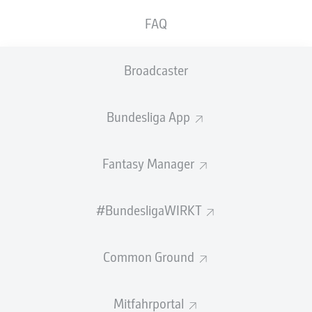
Ausnahmekeeper hat seinen Vertrag beim FC
FAQ
Bayern noch einmal verlängert. Es folgt das
nächste Kapitel einer Karriere, die das
Broadcaster
Torwartspiel weltweit grundlegend verändert
hat.
Bundesliga App
374 Siege in 544 Bundesliga-Partien, in denen er 246
Mal die Null hielt. Dazu 13 Meisterschaften, sechs
Pokalsiege, zwei Champions-League-Triumphe und ein
Fantasy Manager
Weltmeistertitel. Fünffacher Welttorhüter, zweifacher
Fußballer des Jahres, Nationalspieler des Jahres, dazu
#BundesligaWIRKT
der Goldene Handschuh 2014. All das hat
Manuel Neuer
gewonnen. Und damit ist noch lange nicht alles
aufgezählt.
Common Ground
Dass Neuers Trophäenschrank reich bestückt ist, ist kein
Geheimnis. Noch beeindruckender als die vielen Zahlen
Mitfahrportal
ist die Art und Weise, wie der Torwart zum Größten