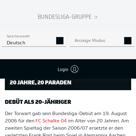
seines Fachs wurde. Der Junge aus Gelsenkirchen
revolutionierte das Torwartspiel wie kein Zweiter.
BUNDESLIGA-GRUPPE
Sprachauswahl
Anzeige Modus
Deutsch
Login
20 JAHRE, 20 PARADEN
DEBÜT ALS 20-JÄHRIGER
Der Torwart gab sein Bundesliga-Debüt am 19. August
2006 für den
FC Schalke 04
im Alter von 20 Jahren. Am
zweiten Spieltag der Saison 2006/07 ersetzte er den
verletzten Frank Rost beim Spiel in Alemannia Aachen.