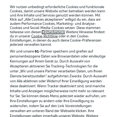
Wir nutzen unbedingt erforderliche Cookies und funktionale
Cookies, damit unsere Website sicher betrieben werden kann
und ihre Inhalte und Services genutzt werden können. Mit
Klick auf „Alle Cookies akzeptieren“ willigst du ein, dass wir
zudem Performance Cookies, Marketing- und Analyse-
Cookies und Social-Media-Cookies setzen. Diese stammen
teilweise von diesen
Drittanbietern
. Weitere Hinweise findest
du in unserer
Cookie-Richtlinie
oder in den Cookie-
Einstellungen, in denen du auch deine Cookie-Präferenzen
jederzeit
verwalten kannst.
Wir und unsere
61
-Partner speichern und greifen auf
personenbezogene Daten wie Browserdaten oder eindeutige
Kennungen auf Ihrem Gerät zu. Durch Auswahl von
Akzeptieren aktivieren Sie Tracking-Technologien für die
unter „Wir und unsere Partner verarbeiten Daten, um Ihnen
Dienste bereitzustellen“ aufgeführten Zwecke. Durch Auswahl
Rechtliche Hinweise
Voreinstellungen verwalten
von Alle ablehnen oder Widerruf Ihrer Einwilligung werden
diese deaktiviert. Wenn Tracker deaktiviert sind, sind manche
Datenschutz
Nutzungsbedingungen
Inhalte und Anzeigen möglicherweise nicht mehr so relevant
Broadcaster
Kontakt
für Sie. Sie können dieses Menü jederzeit wieder aufrufen, um
Ihre Einstellungen zu ändern oder Ihre Einwilligung zu
Jobs
Impressum
widerrufen, indem Sie auf den Link Voreinstellungen
verwalten am unteren Rand der Webseite klicken. Ihre
Partner
Spieler
Einstellungen gelten innerhalb unseres Website. Weitere