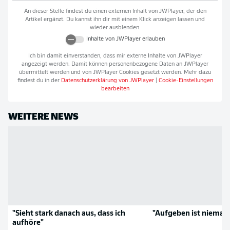
An dieser Stelle findest du einen externen Inhalt von
JWPlayer
, der den
Artikel ergänzt. Du kannst ihn dir mit einem Klick anzeigen lassen und
wieder ausblenden.
Inhalte von
JWPlayer
erlauben
Ich bin damit einverstanden, dass mir externe Inhalte von
JWPlayer
angezeigt werden. Damit können personenbezogene Daten an
JWPlayer
übermittelt werden und von
JWPlayer
Cookies gesetzt werden. Mehr dazu
findest du in der
Datenschutzerklärung von
JWPlayer
|
Cookie-Einstellungen
bearbeiten
WEITERE NEWS
"Sieht stark danach aus, dass ich
"Aufgeben ist niemals
aufhöre"