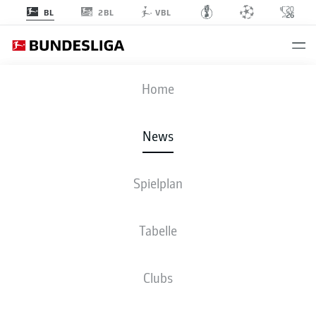
2BL
BL
VBL
Anzeige
Home
News
Manuel Neuer führt seine große Karriere fort
- © Bundesliga
Spielplan
Tabelle
Clubs