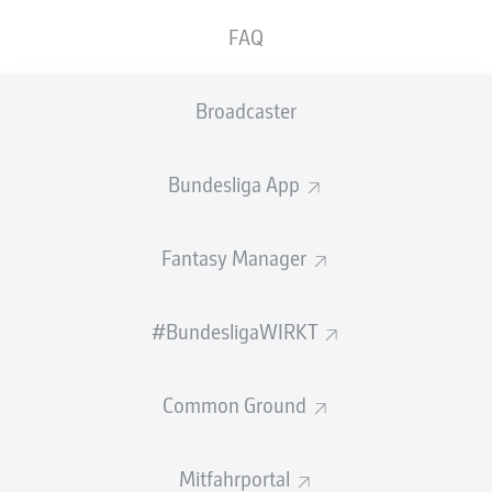
(90.+4) sorgte für den späten Ausgleich. Ein
FAQ
dramatisches Remis, das die Schweiz trotz
klarer Überlegenheit nicht verhindern konnte.
Broadcaster
Am 1. Spieltag der Gruppe B der FIFA
Weltmeisterschaft 2026 empfing Katar die Schweiz im
San Francisco Bay Area Stadium in Santa Clara,
Bundesliga App
Kalifornien. Für Katar war es erst die zweite WM-
Teilnahme überhaupt – 2022 schied man als Gastgeber
Fantasy Manager
punktlos aus. Die Schweiz hingegen bestritt ihre 13.
WM-Endrunde und ging als klarer Favorit in die Partie.
Neun Schweizer Spieler stehen bei deutschen
#BundesligaWIRKT
Bundesliga-Clubs unter Vertrag, darunter Gregor Kobel
(Borussia Dortmund) und
Nico Elvedi
(Borussia
Common Ground
Mönchengladbach). Auch Kapitän
Granit Xhaka
, der
frühere Leverkusener, stand in der Startelf.
Mitfahrportal