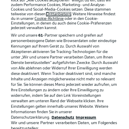
Klick auf „Alle Cookies akzeptieren“ willigst du ein, dass wir
zudem Performance Cookies, Marketing- und Analyse-
Cookies und Social-Media-Cookies setzen. Diese stammen
teilweise von diesen
Drittanbietern
. Weitere Hinweise findest
du in unserer
Cookie-Richtlinie
oder in den Cookie-
Einstellungen, in denen du auch deine Cookie-Präferenzen
jederzeit
verwalten kannst.
Wir und unsere
61
-Partner speichern und greifen auf
personenbezogene Daten wie Browserdaten oder eindeutige
Kennungen auf Ihrem Gerät zu. Durch Auswahl von
Akzeptieren aktivieren Sie Tracking-Technologien für die
unter „Wir und unsere Partner verarbeiten Daten, um Ihnen
Dienste bereitzustellen“ aufgeführten Zwecke. Durch Auswahl
Rechtliche Hinweise
Voreinstellungen verwalten
von Alle ablehnen oder Widerruf Ihrer Einwilligung werden
diese deaktiviert. Wenn Tracker deaktiviert sind, sind manche
Datenschutz
Nutzungsbedingungen
Inhalte und Anzeigen möglicherweise nicht mehr so relevant
Broadcaster
Kontakt
für Sie. Sie können dieses Menü jederzeit wieder aufrufen, um
Ihre Einstellungen zu ändern oder Ihre Einwilligung zu
Jobs
Impressum
widerrufen, indem Sie auf den Link Voreinstellungen
verwalten am unteren Rand der Webseite klicken. Ihre
Partner
Spieler
Einstellungen gelten innerhalb unseres Website. Weitere
Liveticker
AGB
Informationen finden Sie in unserer
Datenschutzerklärung.
Datenschutz
Impressum
Wir und unsere Partner verarbeiten Daten, um Folgendes
bereitzustellen: