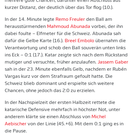
mehrere gute Chancen, darunter einen Abschluss aus
kurzer Distanz, der deutlich über das Tor flog (10.).
In der 14. Minute legte
Remo Freuler
den Ball am
herausstürmenden
Mahmoud Abunada
vorbei, der ihn
dabei foulte – Elfmeter für die Schweiz. Abunada sah
dafür die Gelbe Karte (16.).
Breel Embolo
übernahm die
Verantwortung und schob den Ball souverän unten links
ins Eck – 0:1 (17.). Katar zeigte sich nach dem Rückstand
mutiger und versuchte, früher anzulaufen.
Jassem Gaber
sah in der 23. Minute ebenfalls Gelb, nachdem er Rubén
Vargas kurz vor dem Strafraum gefoult hatte. Die
Schweiz blieb dominant und erspielte sich weitere
Chancen, ohne jedoch das 2:0 zu erzielen.
In der Nachspielzeit der ersten Halbzeit rettete die
katarische Defensive mehrfach in höchster Not, unter
anderem klärte sie einen Abschluss von
Michel
Aebischer
von der Linie (45.+6). Mit dem 0:1 ging es in
die Pause.