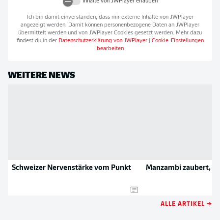
Inhalte von
JWPlayer
erlauben
Ich bin damit einverstanden, dass mir externe Inhalte von
JWPlayer
angezeigt werden. Damit können personenbezogene Daten an
JWPlayer
übermittelt werden und von
JWPlayer
Cookies gesetzt werden. Mehr dazu
findest du in der
Datenschutzerklärung von
JWPlayer
|
Cookie-Einstellungen
bearbeiten
WEITERE NEWS
Schweizer Nervenstärke vom Punkt
Manzambi zaubert, die
ALLE ARTIKEL →