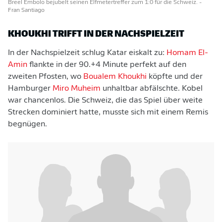
Breel Embolo bejubelt seinen Elfmetertreffer zum 1:0 für die Schweiz.
-
Fran Santiago
KHOUKHI TRIFFT IN DER NACHSPIELZEIT
In der Nachspielzeit schlug Katar eiskalt zu:
Homam El-
Amin
flankte in der 90.+4 Minute perfekt auf den
zweiten Pfosten, wo
Boualem Khoukhi
köpfte und der
Hamburger
Miro Muheim
unhaltbar abfälschte. Kobel
war chancenlos. Die Schweiz, die das Spiel über weite
Strecken dominiert hatte, musste sich mit einem Remis
begnügen.