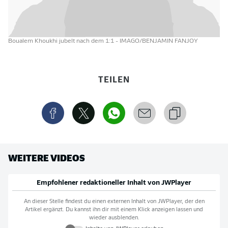
Boualem Khoukhi jubelt nach dem 1:1
- IMAGO/BENJAMIN FANJOY
TEILEN
WEITERE VIDEOS
Empfohlener redaktioneller Inhalt von
JWPlayer
An dieser Stelle findest du einen externen Inhalt von
JWPlayer
, der den
Artikel ergänzt. Du kannst ihn dir mit einem Klick anzeigen lassen und
wieder ausblenden.