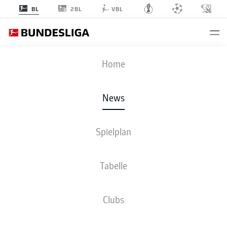
2BL
BL
VBL
Anzeige
Home
News
Ausgleich in letzter Sekunde!
- © Fran Santiago
Spielplan
Tabelle
Clubs