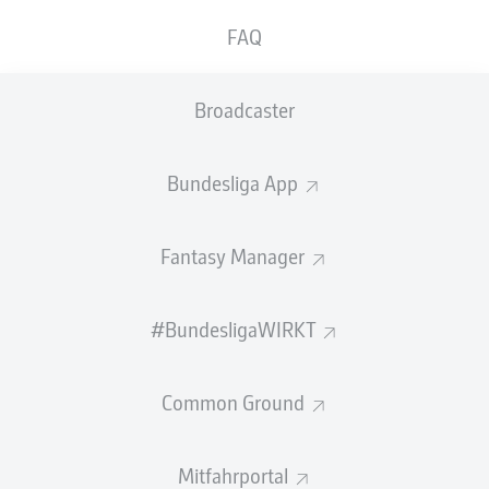
Finale mit Arsenal zeigt Kai Havertz bei der
FAQ
Rückkehr ins DFB-Team seinen immensen Wert:
Beim 2:1-Sieg gegen die USA glänzt der
Broadcaster
Angreifer mit einem Tor und einem Assist.
Gerade einmal 104 Sekunden hat es am Samstag
Bundesliga App
gedauert, da konnte Kai Havertz bereits lässig jubelnd
abdrehen: Nach einer butterweichen Freistoß-Flanke
von
Joshua Kimmich
aus dem rechten Halbfeld nickte
Fantasy Manager
der Angreifer des FC Arsenal eiskalt zur frühen
deutschen Führung gegen die USA ein.
#BundesligaWIRKT
Die Nummer 7 des DFB war es dann auch, die in der 57.
Minute mit einem extrem intelligenten Laufweg in den
Strafraum sowie cleverer Ablage auf Leroy Sané die
Common Ground
erneute Führung Deutschlands auflegte.
In seinem dritten Länderspiel 2026 machte Havertz so
Mitfahrportal
seine Scorerpunkte zwei und drei, beim 2:1 gegen