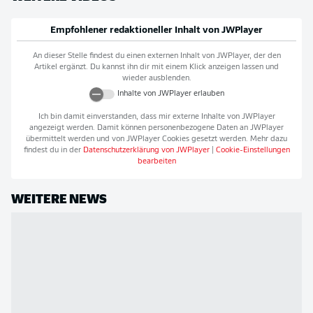
Empfohlener redaktioneller Inhalt von
JWPlayer
An dieser Stelle findest du einen externen Inhalt von
JWPlayer
, der den
Artikel ergänzt. Du kannst ihn dir mit einem Klick anzeigen lassen und
wieder ausblenden.
Inhalte von
JWPlayer
erlauben
Ich bin damit einverstanden, dass mir externe Inhalte von
JWPlayer
angezeigt werden. Damit können personenbezogene Daten an
JWPlayer
übermittelt werden und von
JWPlayer
Cookies gesetzt werden. Mehr dazu
findest du in der
Datenschutzerklärung von
JWPlayer
|
Cookie-Einstellungen
bearbeiten
WEITERE NEWS