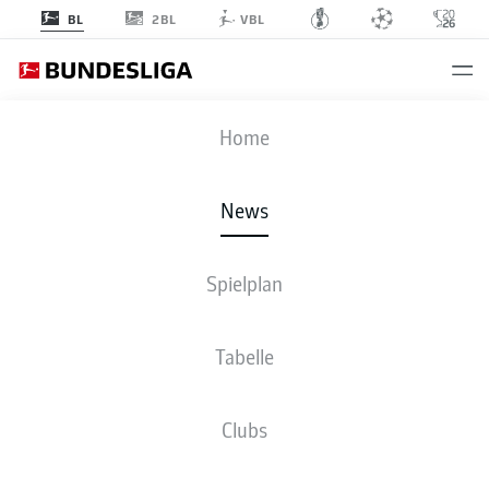
2BL
BL
VBL
Anzeige
Home
News
Lässiger Jubel: Kai Havertz nach seinem 1:0 gegen die USA
- ©
Spielplan
IMAGO/Markus Ulmer
Tabelle
Clubs