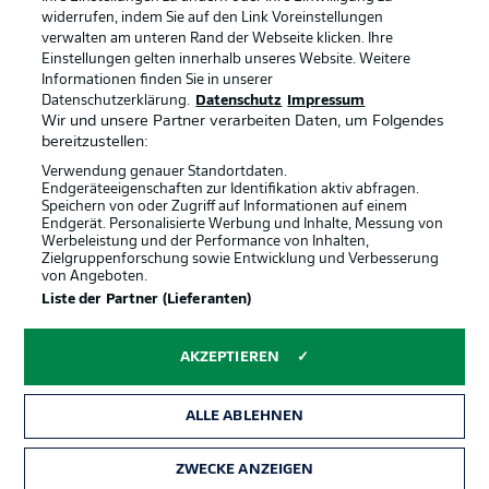
Jobs
Impressum
widerrufen, indem Sie auf den Link Voreinstellungen
verwalten am unteren Rand der Webseite klicken. Ihre
Partner
Spieler
Einstellungen gelten innerhalb unseres Website. Weitere
Liveticker
AGB
Informationen finden Sie in unserer
Datenschutzerklärung.
Datenschutz
Impressum
Wir und unsere Partner verarbeiten Daten, um Folgendes
bereitzustellen:
Verwendung genauer Standortdaten.
Endgeräteeigenschaften zur Identifikation aktiv abfragen.
Speichern von oder Zugriff auf Informationen auf einem
Endgerät. Personalisierte Werbung und Inhalte, Messung von
Werbeleistung und der Performance von Inhalten,
Zielgruppenforschung sowie Entwicklung und Verbesserung
von Angeboten.
© 2026 Bundesliga-Gruppe GmbH
Liste der Partner (Lieferanten)
Sprachauswahl
AKZEPTIEREN
Deutsch
ALLE ABLEHNEN
Anzeige Modus
ZWECKE ANZEIGEN