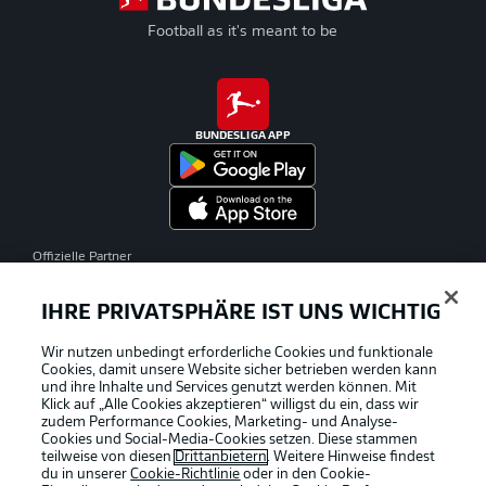
Football as it's meant to be
BUNDESLIGA APP
Offizielle Partner
IHRE PRIVATSPHÄRE IST UNS WICHTIG
Wir nutzen unbedingt erforderliche Cookies und funktionale
Cookies, damit unsere Website sicher betrieben werden kann
und ihre Inhalte und Services genutzt werden können. Mit
Klick auf „Alle Cookies akzeptieren“ willigst du ein, dass wir
zudem Performance Cookies, Marketing- und Analyse-
Cookies und Social-Media-Cookies setzen. Diese stammen
teilweise von diesen
Drittanbietern
. Weitere Hinweise findest
du in unserer
Cookie-Richtlinie
oder in den Cookie-