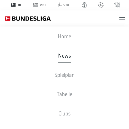
2BL
BL
VBL
Anzeige
Home
News
Mathys Tel ist ein Kandidat für die Olympischen Spiele
- © Alexander
Hassenstein/Getty
Spielplan
Tabelle
Clubs