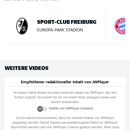
SPORT-CLUB FREIBURG
EUROPA-PARK STADION
WEITERE VIDEOS
Empfohlener redaktioneller Inhalt von
JWPlayer
An dieser Stelle findest du einen externen Inhalt von
JWPlayer
, der den
Artikel ergänzt. Du kannst ihn dir mit einem Klick anzeigen lassen und
wieder ausblenden.
Inhalte von
JWPlayer
erlauben
Ich bin damit einverstanden, dass mir externe Inhalte von
JWPlayer
angezeigt werden. Damit können personenbezogene Daten an
JWPlayer
übermittelt werden und von
JWPlayer
Cookies gesetzt werden. Mehr dazu