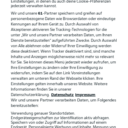
Einstellungen, in denen du auch deine Cookie-Präferenzen
jederzeit
verwalten kannst.
Wir und unsere
61
-Partner speichern und greifen auf
personenbezogene Daten wie Browserdaten oder eindeutige
Kennungen auf Ihrem Gerät zu. Durch Auswahl von
Akzeptieren aktivieren Sie Tracking-Technologien für die
unter „Wir und unsere Partner verarbeiten Daten, um Ihnen
Dienste bereitzustellen“ aufgeführten Zwecke. Durch Auswahl
Rechtliche Hinweise
Voreinstellungen verwalten
von Alle ablehnen oder Widerruf Ihrer Einwilligung werden
diese deaktiviert. Wenn Tracker deaktiviert sind, sind manche
Datenschutz
Nutzungsbedingungen
Inhalte und Anzeigen möglicherweise nicht mehr so relevant
Broadcaster
Kontakt
für Sie. Sie können dieses Menü jederzeit wieder aufrufen, um
Ihre Einstellungen zu ändern oder Ihre Einwilligung zu
Jobs
Impressum
widerrufen, indem Sie auf den Link Voreinstellungen
verwalten am unteren Rand der Webseite klicken. Ihre
Partner
Spieler
Einstellungen gelten innerhalb unseres Website. Weitere
Liveticker
AGB
Informationen finden Sie in unserer
Datenschutzerklärung.
Datenschutz
Impressum
Wir und unsere Partner verarbeiten Daten, um Folgendes
bereitzustellen:
Verwendung genauer Standortdaten.
Endgeräteeigenschaften zur Identifikation aktiv abfragen.
Speichern von oder Zugriff auf Informationen auf einem
Endgerät. Personalisierte Werbung und Inhalte, Messung von