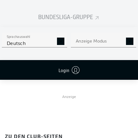
Franzosen.
BUNDESLIGA-GRUPPE
ZU DEN SPIELER-SEITEN
23
Sprachauswahl
Anzeige Modus
CASTELLO
Deutsch
LUKEBA
VERTEIDIGUNG
Login
RB LEIPZIG
Anzeige
ZU DEN CLUB-SEITEN