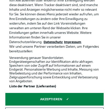
von Alle ablehnen oder Widerruf Ihrer Einwilligung werden
diese deaktiviert. Wenn Tracker deaktiviert sind, sind manche
Datenschutz
Nutzungsbedingungen
Inhalte und Anzeigen möglicherweise nicht mehr so relevant
Broadcaster
Kontakt
für Sie. Sie können dieses Menü jederzeit wieder aufrufen, um
Ihre Einstellungen zu ändern oder Ihre Einwilligung zu
Jobs
Impressum
widerrufen, indem Sie auf den Link Voreinstellungen
verwalten am unteren Rand der Webseite klicken. Ihre
Partner
Spieler
Einstellungen gelten innerhalb unseres Website. Weitere
Liveticker
AGB
Informationen finden Sie in unserer
Datenschutzerklärung.
Datenschutz
Impressum
Wir und unsere Partner verarbeiten Daten, um Folgendes
bereitzustellen:
Verwendung genauer Standortdaten.
Endgeräteeigenschaften zur Identifikation aktiv abfragen.
Speichern von oder Zugriff auf Informationen auf einem
Endgerät. Personalisierte Werbung und Inhalte, Messung von
Werbeleistung und der Performance von Inhalten,
Zielgruppenforschung sowie Entwicklung und Verbesserung
von Angeboten.
© 2026 Bundesliga-Gruppe GmbH
Liste der Partner (Lieferanten)
Sprachauswahl
AKZEPTIEREN
Deutsch