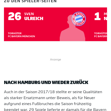
ZU DEN SPIELER-SEITEN
26
1
SVEN
MA
ULREICH
NE
TORHÜTER
TORHÜTER
FC BAYERN MÜNCHEN
FC BAYERN 
Anzeige
NACH HAMBURG UND WIEDER ZURÜCK
Auch in der Saison 2017/18 stellte er seine Qualitäten
als starker Ersatzmann unter Beweis, als für Neuer
aufgrund eines Fußbruches die Saison frühzeitig
beendet war. 29 Spiele lieferte er damals für die Bayern