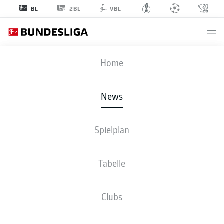
2BL
BL
VBL
Anzeige
Home
News
Spielplan
Tabelle
Clubs
FÜNF TOP-PARADEN VON SVEN ULREICH