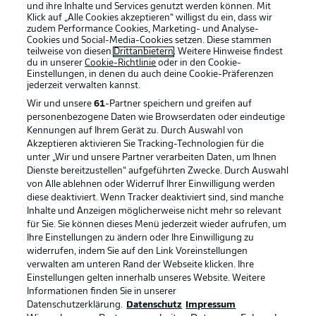
und ihre Inhalte und Services genutzt werden können. Mit
Klick auf „Alle Cookies akzeptieren“ willigst du ein, dass wir
zudem Performance Cookies, Marketing- und Analyse-
Cookies und Social-Media-Cookies setzen. Diese stammen
teilweise von diesen
Drittanbietern
. Weitere Hinweise findest
du in unserer
Cookie-Richtlinie
oder in den Cookie-
Einstellungen, in denen du auch deine Cookie-Präferenzen
jederzeit
verwalten kannst.
Wir und unsere
61
-Partner speichern und greifen auf
personenbezogene Daten wie Browserdaten oder eindeutige
Kennungen auf Ihrem Gerät zu. Durch Auswahl von
Akzeptieren aktivieren Sie Tracking-Technologien für die
unter „Wir und unsere Partner verarbeiten Daten, um Ihnen
Dienste bereitzustellen“ aufgeführten Zwecke. Durch Auswahl
Rechtliche Hinweise
Voreinstellungen verwalten
von Alle ablehnen oder Widerruf Ihrer Einwilligung werden
diese deaktiviert. Wenn Tracker deaktiviert sind, sind manche
Datenschutz
Nutzungsbedingungen
Inhalte und Anzeigen möglicherweise nicht mehr so relevant
Broadcaster
Kontakt
für Sie. Sie können dieses Menü jederzeit wieder aufrufen, um
Ihre Einstellungen zu ändern oder Ihre Einwilligung zu
Jobs
Impressum
widerrufen, indem Sie auf den Link Voreinstellungen
verwalten am unteren Rand der Webseite klicken. Ihre
Partner
Spieler
Einstellungen gelten innerhalb unseres Website. Weitere
Liveticker
AGB
Informationen finden Sie in unserer
Datenschutzerklärung.
Datenschutz
Impressum