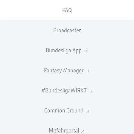
kürzertreten.
FAQ
Das ergab eine Untersuchung durch die medizinische
Abteilung des
FC Bayern München
. Der Kapitän wurde
Broadcaster
am Samstag im Bundesliga-Heimspiel gegen den 1. FC
Köln (5:1) in der 60. Minute angeschlagen
ausgewechselt.
Bundesliga App
Quelle:
FC Bayern München
Fantasy Manager
#BundesligaWIRKT
Common Ground
BAYERN HAT DIE SCHALE!
Mitfahrportal