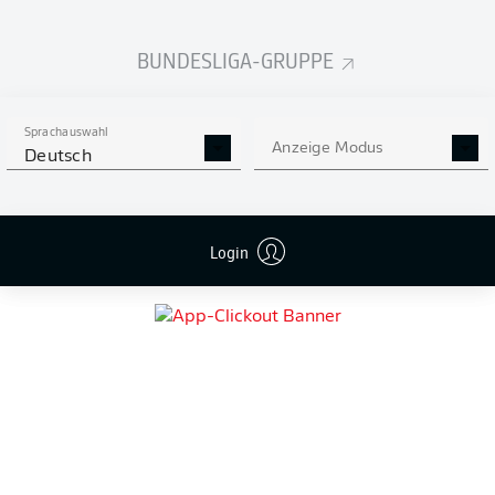
BUNDESLIGA-GRUPPE
ZU DEN SPIELER-SEITEN
1
MANUEL
Sprachauswahl
NEUER
Anzeige Modus
Deutsch
TORHÜTER
FC BAYERN MÜNCHEN
Login