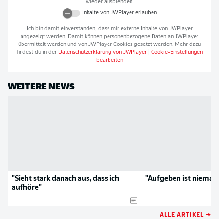
wieder ausblenden.
Inhalte von
JWPlayer
erlauben
Ich bin damit einverstanden, dass mir externe Inhalte von
JWPlayer
angezeigt werden. Damit können personenbezogene Daten an
JWPlayer
übermittelt werden und von
JWPlayer
Cookies gesetzt werden. Mehr dazu
findest du in der
Datenschutzerklärung von
JWPlayer
|
Cookie-Einstellungen
bearbeiten
WEITERE NEWS
"Sieht stark danach aus, dass ich
"Aufgeben ist niemals
aufhöre"
ALLE ARTIKEL →