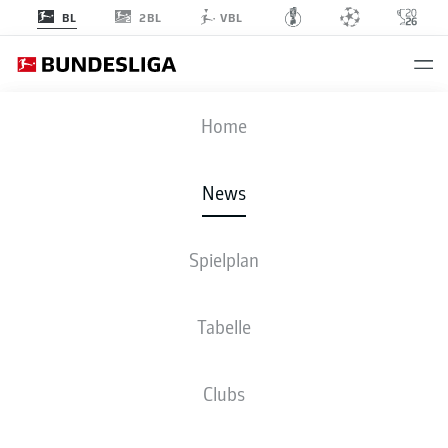
2BL
BL
VBL
Anzeige
Home
News
Manuel Neuer geht am 34. Spieltag vorzeitig vom Feld
- © DFL/Getty
Images / DFL/Getty Images
Spielplan
Tabelle
Clubs