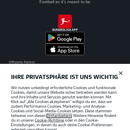
Football as it's meant to be
BUNDESLIGA APP
Offizielle Partner
IHRE PRIVATSPHÄRE IST UNS WICHTIG
Wir nutzen unbedingt erforderliche Cookies und funktionale
Cookies, damit unsere Website sicher betrieben werden kann
und ihre Inhalte und Services genutzt werden können. Mit
Klick auf „Alle Cookies akzeptieren“ willigst du ein, dass wir
zudem Performance Cookies, Marketing- und Analyse-
Cookies und Social-Media-Cookies setzen. Diese stammen
teilweise von diesen
Drittanbietern
. Weitere Hinweise findest
du in unserer
Cookie-Richtlinie
oder in den Cookie-
Einstellungen, in denen du auch deine Cookie-Präferenzen
jederzeit
verwalten kannst.