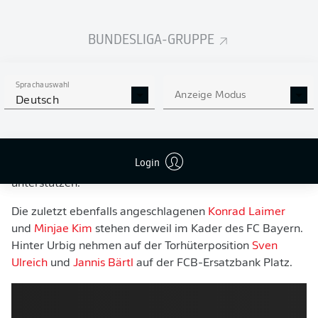
BAYERNS TORE BIS BERLIN
BUNDESLIGA-GRUPPE
MÜNCHENER INSGESAMT OHNE DREI GROSSE N
AMEN
Sprachauswahl
Anzeige Modus
Neben Neuer fallen beim Rekordmeister und -
Deutsch
pokalsieger mit
Alphonso Davies
(Muskelverletzung) und
Serge Gnabry
(Adduktorenausriss am rechten
Oberschenkel) zwei weitere prominente Spieler aus. Das
Login
Trio wird die Münchener im Olympiastadion aber
unterstützen.
Die zuletzt ebenfalls angeschlagenen
Konrad Laimer
und
Minjae Kim
stehen derweil im Kader des FC Bayern.
Hinter Urbig nehmen auf der Torhüterposition
Sven
Ulreich
und
Jannis Bärtl
auf der FCB-Ersatzbank Platz.