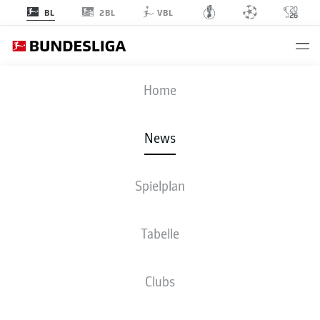
2BL
BL
VBL
Anzeige
Home
News
Manuel Neuer in der letzten Ligarunde
- © DFL/Getty Images/Sebastian
Widmann
Spielplan
Tabelle
Clubs