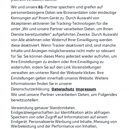
Wir und unsere
61
-Partner speichern und greifen auf
personenbezogene Daten wie Browserdaten oder eindeutige
Kennungen auf Ihrem Gerät zu. Durch Auswahl von
Akzeptieren aktivieren Sie Tracking-Technologien für die
unter „Wir und unsere Partner verarbeiten Daten, um Ihnen
Dienste bereitzustellen“ aufgeführten Zwecke. Durch Auswahl
Rechtliche Hinweise
Voreinstellungen verwalten
von Alle ablehnen oder Widerruf Ihrer Einwilligung werden
diese deaktiviert. Wenn Tracker deaktiviert sind, sind manche
Datenschutz
Nutzungsbedingungen
Inhalte und Anzeigen möglicherweise nicht mehr so relevant
Broadcaster
Kontakt
für Sie. Sie können dieses Menü jederzeit wieder aufrufen, um
Ihre Einstellungen zu ändern oder Ihre Einwilligung zu
Jobs
Impressum
widerrufen, indem Sie auf den Link Voreinstellungen
verwalten am unteren Rand der Webseite klicken. Ihre
Partner
Spieler
Einstellungen gelten innerhalb unseres Website. Weitere
Liveticker
AGB
Informationen finden Sie in unserer
Datenschutzerklärung.
Datenschutz
Impressum
Wir und unsere Partner verarbeiten Daten, um Folgendes
bereitzustellen:
Verwendung genauer Standortdaten.
Endgeräteeigenschaften zur Identifikation aktiv abfragen.
Speichern von oder Zugriff auf Informationen auf einem
Endgerät. Personalisierte Werbung und Inhalte, Messung von
Werbeleistung und der Performance von Inhalten,