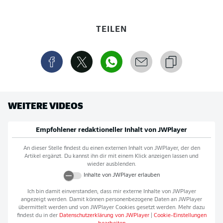
TEILEN
WEITERE VIDEOS
Empfohlener redaktioneller Inhalt von
JWPlayer
An dieser Stelle findest du einen externen Inhalt von
JWPlayer
, der den
Artikel ergänzt. Du kannst ihn dir mit einem Klick anzeigen lassen und
wieder ausblenden.
Inhalte von
JWPlayer
erlauben
Ich bin damit einverstanden, dass mir externe Inhalte von
JWPlayer
angezeigt werden. Damit können personenbezogene Daten an
JWPlayer
übermittelt werden und von
JWPlayer
Cookies gesetzt werden. Mehr dazu
findest du in der
Datenschutzerklärung von
JWPlayer
|
Cookie-Einstellungen