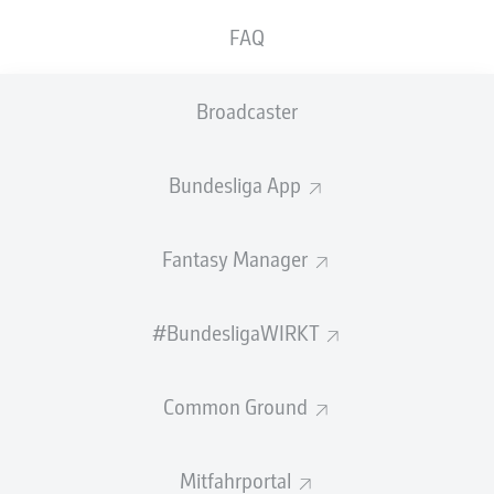
DFB-Pokals gegen den VfB Stuttgart am
FAQ
Samstag auf Manuel Neuer verzichten. Den
Münchener Kapitän plagen weiter muskuläre
Broadcaster
Probleme in der linken Wade.
Bereits am 34. Spieltag musste
Neuer
wegen seiner
Bundesliga App
Beschwerden frühzeitig vom Platz. Wie beim 5:1 gegen
den 1. FC Köln rückt im Pokalfinale
Jonas Urbig
ins
Bayern-Tor.
Fantasy Manager
#BundesligaWIRKT
Common Ground
Mitfahrportal