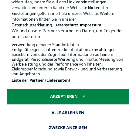
widerrufen, indem Sie auf den Link Voreinstellungen
verwalten am unteren Rand der Webseite klicken. Ihre
Partner
Spieler
Einstellungen gelten innerhalb unseres Website. Weitere
Liveticker
AGB
Informationen finden Sie in unserer
Datenschutzerklärung.
Datenschutz
Impressum
Wir und unsere Partner verarbeiten Daten, um Folgendes
bereitzustellen:
Verwendung genauer Standortdaten.
Endgeräteeigenschaften zur Identifikation aktiv abfragen.
Speichern von oder Zugriff auf Informationen auf einem
Endgerät. Personalisierte Werbung und Inhalte, Messung von
Werbeleistung und der Performance von Inhalten,
Zielgruppenforschung sowie Entwicklung und Verbesserung
von Angeboten.
© 2026 Bundesliga-Gruppe GmbH
Liste der Partner (Lieferanten)
Sprachauswahl
AKZEPTIEREN
Deutsch
ALLE ABLEHNEN
Anzeige Modus
ZWECKE ANZEIGEN