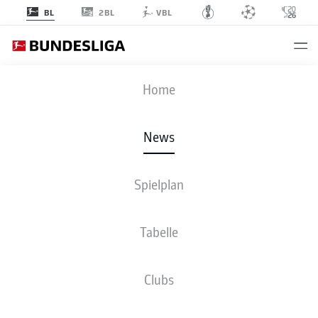
2BL
BL
VBL
Anzeige
Home
News
FCB-Trainer Vincent wechselte in Stuttgart unter anderem Dreierpacker
Spielplan
Harry Kane ein
- © IMAGO/Michael Weber IMAGEPOWER
Tabelle
Clubs