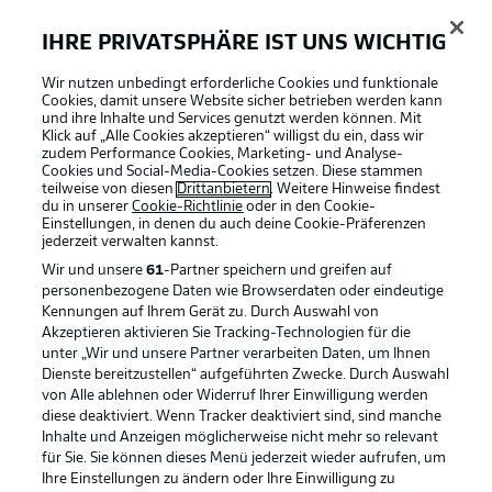
IHRE PRIVATSPHÄRE IST UNS WICHTIG
Wir nutzen unbedingt erforderliche Cookies und funktionale
Cookies, damit unsere Website sicher betrieben werden kann
und ihre Inhalte und Services genutzt werden können. Mit
Klick auf „Alle Cookies akzeptieren“ willigst du ein, dass wir
zudem Performance Cookies, Marketing- und Analyse-
Cookies und Social-Media-Cookies setzen. Diese stammen
teilweise von diesen
Drittanbietern
. Weitere Hinweise findest
du in unserer
Cookie-Richtlinie
oder in den Cookie-
Einstellungen, in denen du auch deine Cookie-Präferenzen
jederzeit
verwalten kannst.
Wir und unsere
61
-Partner speichern und greifen auf
personenbezogene Daten wie Browserdaten oder eindeutige
Kennungen auf Ihrem Gerät zu. Durch Auswahl von
Akzeptieren aktivieren Sie Tracking-Technologien für die
unter „Wir und unsere Partner verarbeiten Daten, um Ihnen
Dienste bereitzustellen“ aufgeführten Zwecke. Durch Auswahl
Rechtliche Hinweise
Voreinstellungen verwalten
von Alle ablehnen oder Widerruf Ihrer Einwilligung werden
diese deaktiviert. Wenn Tracker deaktiviert sind, sind manche
Datenschutz
Nutzungsbedingungen
Inhalte und Anzeigen möglicherweise nicht mehr so relevant
Broadcaster
Kontakt
für Sie. Sie können dieses Menü jederzeit wieder aufrufen, um
Ihre Einstellungen zu ändern oder Ihre Einwilligung zu
Jobs
Impressum