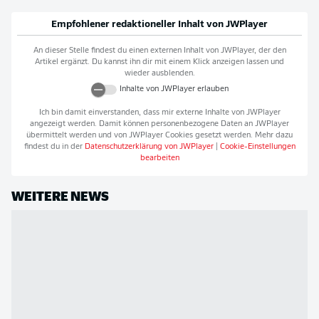
Empfohlener redaktioneller Inhalt von
JWPlayer
An dieser Stelle findest du einen externen Inhalt von
JWPlayer
, der den
Artikel ergänzt. Du kannst ihn dir mit einem Klick anzeigen lassen und
wieder ausblenden.
Inhalte von
JWPlayer
erlauben
Ich bin damit einverstanden, dass mir externe Inhalte von
JWPlayer
angezeigt werden. Damit können personenbezogene Daten an
JWPlayer
übermittelt werden und von
JWPlayer
Cookies gesetzt werden. Mehr dazu
findest du in der
Datenschutzerklärung von
JWPlayer
|
Cookie-Einstellungen
bearbeiten
WEITERE NEWS