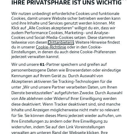
IHRE PRIVATSPHÄRE IST UNS WICHTIG
Wir nutzen unbedingt erforderliche Cookies und funktionale
Cookies, damit unsere Website sicher betrieben werden kann
und ihre Inhalte und Services genutzt werden können. Mit
Klick auf „Alle Cookies akzeptieren“ willigst du ein, dass wir
zudem Performance Cookies, Marketing- und Analyse-
Cookies und Social-Media-Cookies setzen. Diese stammen
teilweise von diesen
Drittanbietern
. Weitere Hinweise findest
du in unserer
Cookie-Richtlinie
oder in den Cookie-
Einstellungen, in denen du auch deine Cookie-Präferenzen
jederzeit
verwalten kannst.
Wir und unsere
61
-Partner speichern und greifen auf
personenbezogene Daten wie Browserdaten oder eindeutige
Kennungen auf Ihrem Gerät zu. Durch Auswahl von
Akzeptieren aktivieren Sie Tracking-Technologien für die
unter „Wir und unsere Partner verarbeiten Daten, um Ihnen
Dienste bereitzustellen“ aufgeführten Zwecke. Durch Auswahl
Rechtliche Hinweise
Voreinstellungen verwalten
von Alle ablehnen oder Widerruf Ihrer Einwilligung werden
diese deaktiviert. Wenn Tracker deaktiviert sind, sind manche
Datenschutz
Nutzungsbedingungen
Inhalte und Anzeigen möglicherweise nicht mehr so relevant
Broadcaster
Kontakt
für Sie. Sie können dieses Menü jederzeit wieder aufrufen, um
Ihre Einstellungen zu ändern oder Ihre Einwilligung zu
Jobs
Impressum
widerrufen, indem Sie auf den Link Voreinstellungen
verwalten am unteren Rand der Webseite klicken. Ihre
Partner
Spieler