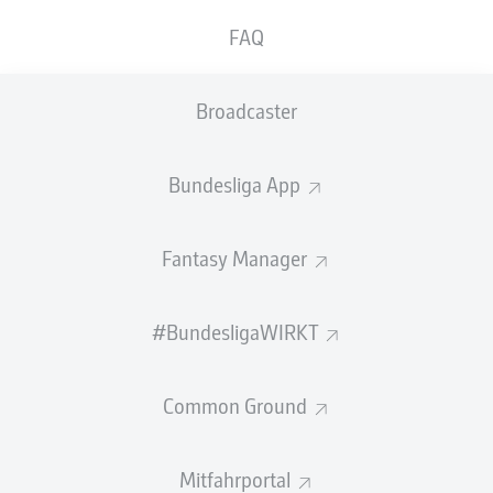
der gesamten Mannschaft arbeiten.
FAQ
Nach sechs Pflichtspielen ohne Sieg konnte
Eintracht
Frankfurt
am vergangenen Wochenende endlich wieder
Broadcaster
jubeln. Mit
einem 2:1-Auswärtssieg bei Heidenheim
im
Rücken besaß das Training der SGE eine gewisse
Leichtichkeit. Außerdem durfte sich SGE-Trainer Dino
Bundesliga App
Toppmöller über einen fast komplette Kader in der
Vorbereitung auf das Heim-Duell mit der
TSG
Hoffenheim
am Sonntag um 17.30 Uhr im Deutsche
Fantasy Manager
Bank Park freuen.
Das Spiel #SGETSG im Liveticker verfolgen
#BundesligaWIRKT
STAMM-DOPPELSECHS VOR RÜCKKEHR
Common Ground
Starteten am vergangenen Wochenende noch Aushilfs-
Sechser
Tuta
und der häufig auf dem Flügel eingesetzte
Éric Dina Ebimbe
in der Schaltzentrale, könnte am 25.
Mitfahrportal