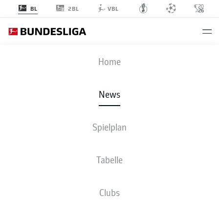
2BL
BL
VBL
Anzeige
Home
News
Hugo Larsson und Ellyes Skhiri könnte am 25. Spieltag wieder gemeinsam
Spielplan
auflaufen
- © IMAGO/Jerry Andre
Tabelle
Clubs