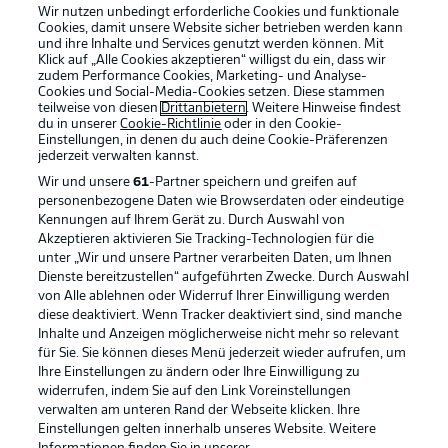
Wir nutzen unbedingt erforderliche Cookies und funktionale
Cookies, damit unsere Website sicher betrieben werden kann
und ihre Inhalte und Services genutzt werden können. Mit
Klick auf „Alle Cookies akzeptieren“ willigst du ein, dass wir
zudem Performance Cookies, Marketing- und Analyse-
Cookies und Social-Media-Cookies setzen. Diese stammen
teilweise von diesen
Drittanbietern
. Weitere Hinweise findest
du in unserer
Cookie-Richtlinie
oder in den Cookie-
Einstellungen, in denen du auch deine Cookie-Präferenzen
jederzeit
verwalten kannst.
Wir und unsere
61
-Partner speichern und greifen auf
personenbezogene Daten wie Browserdaten oder eindeutige
Kennungen auf Ihrem Gerät zu. Durch Auswahl von
Akzeptieren aktivieren Sie Tracking-Technologien für die
unter „Wir und unsere Partner verarbeiten Daten, um Ihnen
Dienste bereitzustellen“ aufgeführten Zwecke. Durch Auswahl
Rechtliche Hinweise
Voreinstellungen verwalten
von Alle ablehnen oder Widerruf Ihrer Einwilligung werden
diese deaktiviert. Wenn Tracker deaktiviert sind, sind manche
Datenschutz
Nutzungsbedingungen
Inhalte und Anzeigen möglicherweise nicht mehr so relevant
Broadcaster
Kontakt
für Sie. Sie können dieses Menü jederzeit wieder aufrufen, um
Ihre Einstellungen zu ändern oder Ihre Einwilligung zu
Jobs
Impressum
widerrufen, indem Sie auf den Link Voreinstellungen
verwalten am unteren Rand der Webseite klicken. Ihre
Partner
Spieler
Einstellungen gelten innerhalb unseres Website. Weitere
Liveticker
AGB