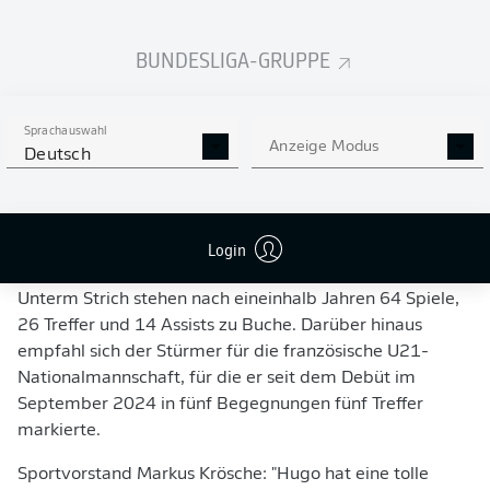
BUNDESLIGA-GRUPPE
Sprachauswahl
Anzeige Modus
DER FRANZÖSISCHE KNIPSER DER ADLER
Deutsch
"EINE STARKE GESCHICHTE – FÜR IHN UND FÜR
Login
EINTRACHT FRANKFURT"
Unterm Strich stehen nach eineinhalb Jahren 64 Spiele,
26 Treffer und 14 Assists zu Buche. Darüber hinaus
empfahl sich der Stürmer für die französische U21-
Nationalmannschaft, für die er seit dem Debüt im
September 2024 in fünf Begegnungen fünf Treffer
markierte.
Sportvorstand Markus Krösche: "Hugo hat eine tolle