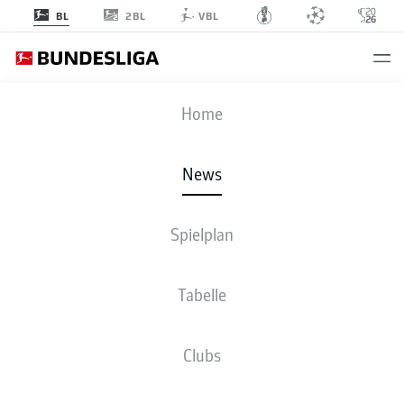
2BL
BL
VBL
Anzeige
Home
News
Hugo Ekitiké verlässt die Eintracht in Richtung England
- © Christian Kaspar-
Bartke/Bundesliga
Spielplan
Tabelle
Clubs