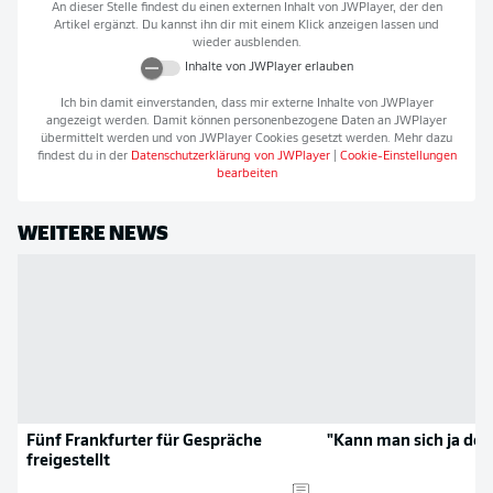
An dieser Stelle findest du einen externen Inhalt von
JWPlayer
, der den
Artikel ergänzt. Du kannst ihn dir mit einem Klick anzeigen lassen und
wieder ausblenden.
Inhalte von
JWPlayer
erlauben
Ich bin damit einverstanden, dass mir externe Inhalte von
JWPlayer
angezeigt werden. Damit können personenbezogene Daten an
JWPlayer
übermittelt werden und von
JWPlayer
Cookies gesetzt werden. Mehr dazu
findest du in der
Datenschutzerklärung von
JWPlayer
|
Cookie-Einstellungen
bearbeiten
WEITERE NEWS
Fünf Frankfurter für Gespräche
"Kann man sich ja de
freigestellt