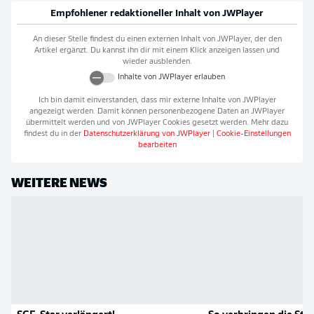
Empfohlener redaktioneller Inhalt von
JWPlayer
An dieser Stelle findest du einen externen Inhalt von
JWPlayer
, der den
Artikel ergänzt. Du kannst ihn dir mit einem Klick anzeigen lassen und
wieder ausblenden.
Inhalte von
JWPlayer
erlauben
Ich bin damit einverstanden, dass mir externe Inhalte von
JWPlayer
angezeigt werden. Damit können personenbezogene Daten an
JWPlayer
übermittelt werden und von
JWPlayer
Cookies gesetzt werden. Mehr dazu
findest du in der
Datenschutzerklärung von
JWPlayer
|
Cookie-Einstellungen
bearbeiten
WEITERE NEWS