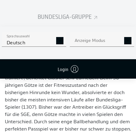
90 Minuten hochrechnet, ist das fast mehr als in einem
Bundesligaspiel. Ich bin selbst positiv überrascht, dass
BUNDESLIGA-GRUPPE
das nach unseren relativ knackigen Trainingseinheiten
möglich war", so der Österreicher.
Einer stach dabei besonders heraus:
Mario Götze
. Der
Sprachauswahl
Anzeige Modus
Offensivmotor der Eintracht wurde in der zweiten
Deutsch
Halbzeit für 45 Minuten eingewechselt, spulte in der
Zeit sogar sechs Kilometer ab. "Die Jungs sind
hochprofessionell. Mario Götze hat seine Zeit nicht nur in
Login
Malls und am Strand verbracht. Er hat sehr gewissenhaft
trainiert", berichtet Glasner sehr zufrieden. Beim 30-
jährigen Götze ist der Fitnesszustand nach der
bisherigen Hinrunde kein Wunder, absolvierte er doch
bisher die meisten intensiven Läufe aller Bundesliga-
Spieler (1307). Bisher war der Antreiber ein Glücksgriff
für die SGE, denn Götze machte in vielen Spielen den
Unterschied. Durch seine enge Ballbehandlung und dem
perfekten Passspiel war er bisher nur schwer zu stoppen.