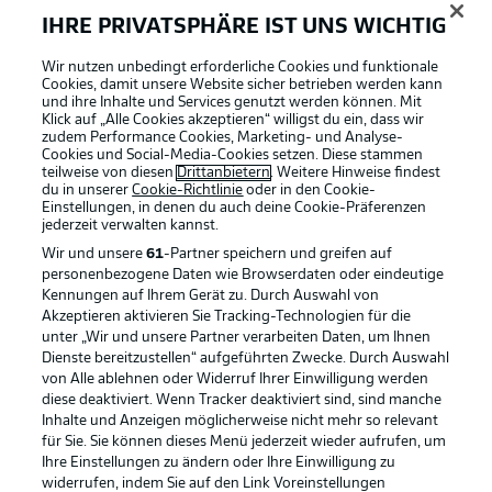
IHRE PRIVATSPHÄRE IST UNS WICHTIG
Wir nutzen unbedingt erforderliche Cookies und funktionale
Cookies, damit unsere Website sicher betrieben werden kann
und ihre Inhalte und Services genutzt werden können. Mit
Klick auf „Alle Cookies akzeptieren“ willigst du ein, dass wir
zudem Performance Cookies, Marketing- und Analyse-
Cookies und Social-Media-Cookies setzen. Diese stammen
teilweise von diesen
Drittanbietern
. Weitere Hinweise findest
du in unserer
Cookie-Richtlinie
oder in den Cookie-
Einstellungen, in denen du auch deine Cookie-Präferenzen
jederzeit
verwalten kannst.
Wir und unsere
61
-Partner speichern und greifen auf
personenbezogene Daten wie Browserdaten oder eindeutige
Kennungen auf Ihrem Gerät zu. Durch Auswahl von
Akzeptieren aktivieren Sie Tracking-Technologien für die
unter „Wir und unsere Partner verarbeiten Daten, um Ihnen
Dienste bereitzustellen“ aufgeführten Zwecke. Durch Auswahl
Rechtliche Hinweise
Voreinstellungen verwalten
von Alle ablehnen oder Widerruf Ihrer Einwilligung werden
diese deaktiviert. Wenn Tracker deaktiviert sind, sind manche
Datenschutz
Nutzungsbedingungen
Inhalte und Anzeigen möglicherweise nicht mehr so relevant
Broadcaster
Kontakt
für Sie. Sie können dieses Menü jederzeit wieder aufrufen, um
Ihre Einstellungen zu ändern oder Ihre Einwilligung zu
Jobs
Impressum
widerrufen, indem Sie auf den Link Voreinstellungen