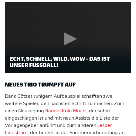
ECHT, SCHNELL, WILD, WOW - DAS IST
UNSER FUSSBALL!
NEUES TRIO TRUMPFT AUF
Dank Götzes ruhigem Aufbauspiel schafften zwei
weitere Spieler, den nächsten Schritt zu machen. Zum
einen Neuzugang
Randal Kolo Muani
, der sofort
eingeschlagen ist und mit neun Assists die Liste der
Vorlagengeber anführt und zum anderen
Jesper
Lindström
, der bereits in der Sommervorbereitung an