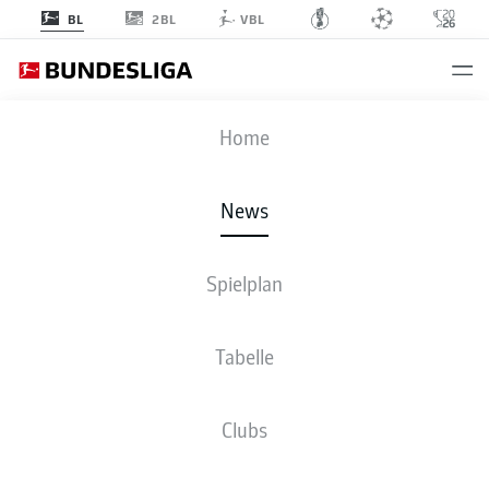
2BL
BL
VBL
Anzeige
Home
News
Spielplan
Tabelle
EINTRACHT FRANKFURT: DIE FEIERBIESTER
Clubs
WOLLEN MEHR