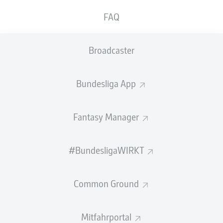
kommen jetzt zusammen auf 100 Scorer-
FAQ
Punkte (38, 34 und 28). Seit Erfassung der
Daten, in dem Fall seit 1988, gab es in einer
Broadcaster
Bundesliga-Saison nie zuvor ein Trio mit so
vielen Torbeteiligungen!
Bundesliga App
Die Offensive des
FC Bayern München
kennt in dieser
Saison keine Bremse und rollt Woche für Woche aufs
Neue auf die gegnerischen Defensivreihen wie eine
Fantasy Manager
Dampfwalze zu. Am Samstagabend allerdings taten sich
die Bayern im Spiel gegen den
VfL Wolfsburg
lange Zeit
#BundesligaWIRKT
schwer und vergaben im weiteren Verlauf einige Top-
Chancen. So musste am Ende ein Traumtor von
Michael
Olise
her, um den Sieg zu sichern.
Common Ground
Dieser Treffer allerdings war ein ganz besonderes Tor,
denn er bedeutet, dass erstmals überhaupt ein Spieler-
Mitfahrportal
Trio alleine in der Bundesliga auf die magische Zahl von