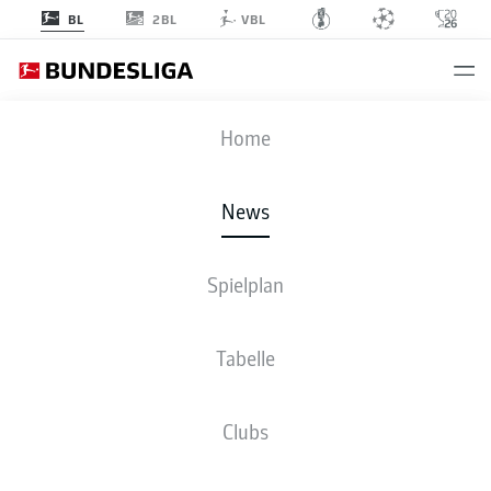
2BL
BL
VBL
Anzeige
Home
News
Kommen zusammen auf 100 Scorer: Kane, Olise und Díaz
- © IMAGO/Frank
Hoermann/SVEN SIMON
Spielplan
Tabelle
Clubs