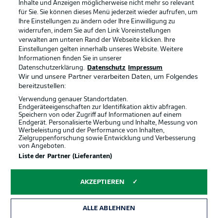
Inhalte und Anzeigen möglicherweise nicht mehr so relevant
Broadcaster
Kontakt
für Sie. Sie können dieses Menü jederzeit wieder aufrufen, um
Ihre Einstellungen zu ändern oder Ihre Einwilligung zu
Jobs
Impressum
widerrufen, indem Sie auf den Link Voreinstellungen
verwalten am unteren Rand der Webseite klicken. Ihre
Partner
Spieler
Einstellungen gelten innerhalb unseres Website. Weitere
Liveticker
AGB
Informationen finden Sie in unserer
Datenschutzerklärung.
Datenschutz
Impressum
Wir und unsere Partner verarbeiten Daten, um Folgendes
bereitzustellen:
Verwendung genauer Standortdaten.
Endgeräteeigenschaften zur Identifikation aktiv abfragen.
Speichern von oder Zugriff auf Informationen auf einem
Endgerät. Personalisierte Werbung und Inhalte, Messung von
Werbeleistung und der Performance von Inhalten,
Zielgruppenforschung sowie Entwicklung und Verbesserung
von Angeboten.
© 2026 Bundesliga-Gruppe GmbH
Liste der Partner (Lieferanten)
Sprachauswahl
AKZEPTIEREN
Deutsch
ALLE ABLEHNEN