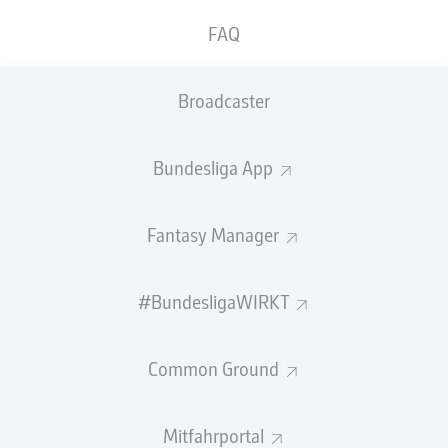
im Sommer 2025 noch fast unbekannt - nun kennt diese
beiden Top-Talente wohl jeder Fan. Das gilt auch für
FAQ
weitere Shootingstars, wie Leipzig-Profi
Yan Diomande
.
Der Offensivstar wirbelte die Defensivreihen der Gegner
Broadcaster
durcheinander und wurde zum Rookie der Saison
gewählt.
Bundesliga App
Auf der Trainerposition wurde derweil Geschichte
Geschrieben: Mit
Marie-Louise Eta
stand die erste Frau
als Chef-Trainerin bei einer Männer-Mannschaft in der
Fantasy Manager
Bundesliga an der Seitenlinie. Positive machten auch
Überraschungsmannschaften und Superstars. Einfach
zurücklehnen und eine spektakuläre Saison noch einmal
#BundesligaWIRKT
Anzeige
Common Ground
WEITERE VIDEOS
Mitfahrportal