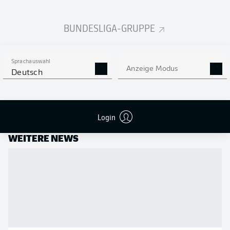
Empfohlener redaktioneller Inhalt von
JWPlayer
BUNDESLIGA-GRUPPE
An dieser Stelle findest du einen externen Inhalt von
JWPlayer
, der den
Artikel ergänzt. Du kannst ihn dir mit einem Klick anzeigen lassen und
wieder ausblenden.
Inhalte von
JWPlayer
erlauben
Sprachauswahl
Anzeige Modus
Deutsch
Ich bin damit einverstanden, dass mir externe Inhalte von
JWPlayer
angezeigt werden. Damit können personenbezogene Daten an
JWPlayer
übermittelt werden und von
JWPlayer
Cookies gesetzt werden. Mehr dazu
findest du in der
Datenschutzerklärung von
JWPlayer
|
Cookie-Einstellungen
bearbeiten
Login
WEITERE NEWS