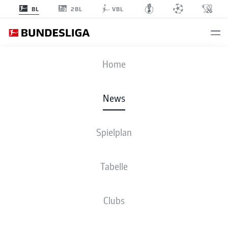
2BL
BL
VBL
Anzeige
Home
News
Spielplan
Tabelle
Clubs
DIE GESCHICHTEN DER SAISON