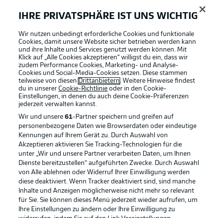
IHRE PRIVATSPHÄRE IST UNS WICHTIG
Wir nutzen unbedingt erforderliche Cookies und funktionale
Cookies, damit unsere Website sicher betrieben werden kann
und ihre Inhalte und Services genutzt werden können. Mit
Klick auf „Alle Cookies akzeptieren“ willigst du ein, dass wir
zudem Performance Cookies, Marketing- und Analyse-
Cookies und Social-Media-Cookies setzen. Diese stammen
teilweise von diesen
Drittanbietern
. Weitere Hinweise findest
du in unserer
Cookie-Richtlinie
oder in den Cookie-
Einstellungen, in denen du auch deine Cookie-Präferenzen
jederzeit
verwalten kannst.
Wir und unsere
61
-Partner speichern und greifen auf
personenbezogene Daten wie Browserdaten oder eindeutige
Kennungen auf Ihrem Gerät zu. Durch Auswahl von
Akzeptieren aktivieren Sie Tracking-Technologien für die
unter „Wir und unsere Partner verarbeiten Daten, um Ihnen
Dienste bereitzustellen“ aufgeführten Zwecke. Durch Auswahl
Rechtliche Hinweise
Voreinstellungen verwalten
von Alle ablehnen oder Widerruf Ihrer Einwilligung werden
diese deaktiviert. Wenn Tracker deaktiviert sind, sind manche
Datenschutz
Nutzungsbedingungen
Inhalte und Anzeigen möglicherweise nicht mehr so relevant
Broadcaster
Kontakt
für Sie. Sie können dieses Menü jederzeit wieder aufrufen, um
Ihre Einstellungen zu ändern oder Ihre Einwilligung zu
Jobs
Impressum