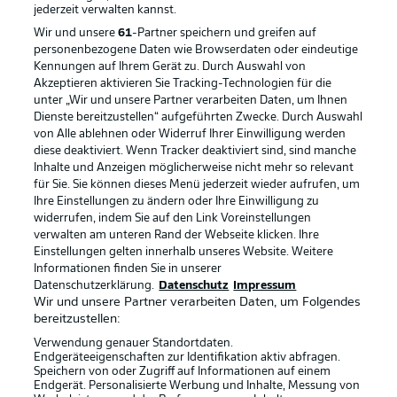
jederzeit
verwalten kannst.
Wir und unsere
61
-Partner speichern und greifen auf
personenbezogene Daten wie Browserdaten oder eindeutige
Kennungen auf Ihrem Gerät zu. Durch Auswahl von
Akzeptieren aktivieren Sie Tracking-Technologien für die
unter „Wir und unsere Partner verarbeiten Daten, um Ihnen
Dienste bereitzustellen“ aufgeführten Zwecke. Durch Auswahl
Rechtliche Hinweise
Voreinstellungen verwalten
von Alle ablehnen oder Widerruf Ihrer Einwilligung werden
diese deaktiviert. Wenn Tracker deaktiviert sind, sind manche
Datenschutz
Nutzungsbedingungen
Inhalte und Anzeigen möglicherweise nicht mehr so relevant
Broadcaster
Kontakt
für Sie. Sie können dieses Menü jederzeit wieder aufrufen, um
Ihre Einstellungen zu ändern oder Ihre Einwilligung zu
Jobs
Impressum
widerrufen, indem Sie auf den Link Voreinstellungen
verwalten am unteren Rand der Webseite klicken. Ihre
Partner
Spieler
Einstellungen gelten innerhalb unseres Website. Weitere
Liveticker
AGB
Informationen finden Sie in unserer
Datenschutzerklärung.
Datenschutz
Impressum
Wir und unsere Partner verarbeiten Daten, um Folgendes
bereitzustellen:
Verwendung genauer Standortdaten.
Endgeräteeigenschaften zur Identifikation aktiv abfragen.
Speichern von oder Zugriff auf Informationen auf einem
Endgerät. Personalisierte Werbung und Inhalte, Messung von