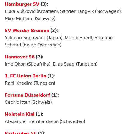
Hamburger SV
(3):
Luka Vušković (Kroatien), Sander Tangvik (Norwegen),
Miro Muheim (Schweiz)
SV Werder Bremen
(3):
Yukinari Sugawara (Japan), Marco Friedl, Romano
Schmid (beide Österreich)
Hannover 96
(2):
Ime Okon (Südafrika), Elias Saad (Tunesien)
1. FC Union Berlin
(1):
Rani Khedira (Tunesien)
Fortuna Düsseldorf
(1):
Cedric Itten (Schweiz)
Holstein Kiel
(1):
Alexander Bernhardsson (Schweden)
Karlsruher SC
(1):