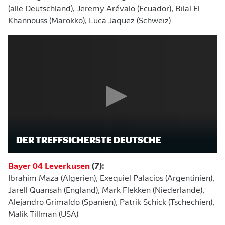
(alle Deutschland), Jeremy Arévalo (Ecuador), Bilal El
Khannouss (Marokko), Luca Jaquez (Schweiz)
DER TREFFSICHERSTE DEUTSCHE
Bayer 04 Leverkusen
(7):
Ibrahim Maza (Algerien), Exequiel Palacios (Argentinien),
Jarell Quansah (England), Mark Flekken (Niederlande),
Alejandro Grimaldo (Spanien), Patrik Schick (Tschechien),
Malik Tillman (USA)