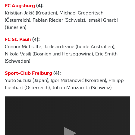
FC Augsburg
(4):
Kristijan Jakić (Kroatien), Michael Gregoritsch
(Österreich), Fabian Rieder (Schweiz), Ismaël Gharbi
(Tunesien)
FC St. Pauli
(4):
Connor Metcalfe, Jackson Irvine (beide Australien),
Nikola Vasilj (Bosnien und Herzegowina), Eric Smith
(Schweden)
Sport-Club Freiburg
(4):
Yuito Suzuki (Japan), Igor Matanović (Kroatien), Philipp
Lienhart (Österreich), Johan Manzambi (Schweiz)