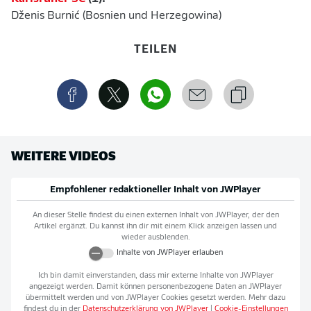
Dženis Burnić (Bosnien und Herzegowina)
TEILEN
WEITERE VIDEOS
Empfohlener redaktioneller Inhalt von
JWPlayer
An dieser Stelle findest du einen externen Inhalt von
JWPlayer
, der den
Artikel ergänzt. Du kannst ihn dir mit einem Klick anzeigen lassen und
wieder ausblenden.
Inhalte von
JWPlayer
erlauben
Ich bin damit einverstanden, dass mir externe Inhalte von
JWPlayer
angezeigt werden. Damit können personenbezogene Daten an
JWPlayer
übermittelt werden und von
JWPlayer
Cookies gesetzt werden. Mehr dazu
findest du in der
Datenschutzerklärung von
JWPlayer
|
Cookie-Einstellungen