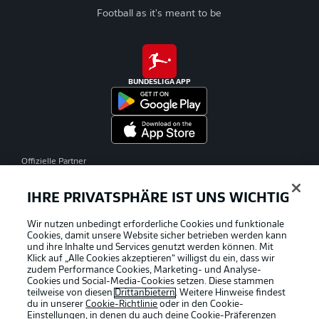
Football as it's meant to be
BUNDESLIGA APP
Offizielle Partner
IHRE PRIVATSPHÄRE IST UNS WICHTIG
Wir nutzen unbedingt erforderliche Cookies und funktionale
Cookies, damit unsere Website sicher betrieben werden kann
und ihre Inhalte und Services genutzt werden können. Mit
Klick auf „Alle Cookies akzeptieren“ willigst du ein, dass wir
zudem Performance Cookies, Marketing- und Analyse-
Cookies und Social-Media-Cookies setzen. Diese stammen
teilweise von diesen
Drittanbietern
. Weitere Hinweise findest
du in unserer
Cookie-Richtlinie
oder in den Cookie-
Einstellungen, in denen du auch deine Cookie-Präferenzen