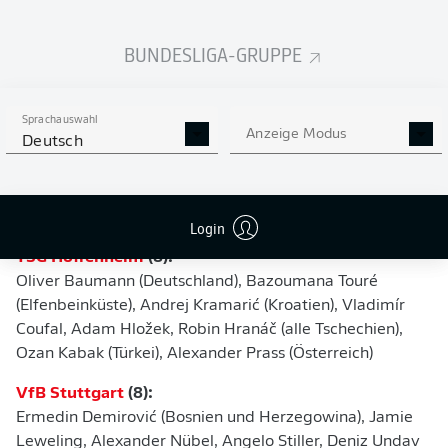
Chukwuemeka, Marcel Sabitzer (beide Österreich),
Daniel Svensson (Schweden), Gregor Kobel (Schweiz),
BUNDESLIGA-GRUPPE
Salih Özcan (Türkei)
Eintracht Frankfurt
(8):
Farès Chaïbi (Algerien), Arthur Theate (Belgien),
Sprachauswahl
Anzeige Modus
Deutsch
Nathaniel Brown (Deutschland), Ritsu Dōan (Japan),
Ayoube Amaimouni-Echghouyab (Marokko), Aurèle
Amenda (Schweiz), Can Uzun (Türkei), Ellyes Skhiri
(Tunesien)
Login
TSG Hoffenheim
(8):
Oliver Baumann (Deutschland), Bazoumana Touré
(Elfenbeinküste), Andrej Kramarić (Kroatien), Vladimír
Coufal, Adam Hložek, Robin Hranáč (alle Tschechien),
Ozan Kabak (Türkei), Alexander Prass (Österreich)
VfB Stuttgart
(8):
Ermedin Demirović (Bosnien und Herzegowina), Jamie
Leweling, Alexander Nübel, Angelo Stiller, Deniz Undav