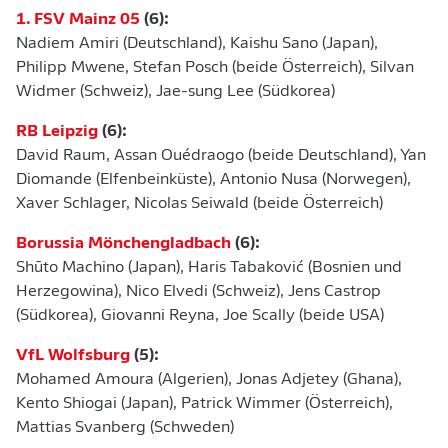
1. FSV Mainz 05
(6):
Nadiem Amiri (Deutschland), Kaishu Sano (Japan),
Philipp Mwene, Stefan Posch (beide Österreich), Silvan
Widmer (Schweiz), Jae-sung Lee (Südkorea)
RB Leipzig
(6):
David Raum, Assan Ouédraogo (beide Deutschland), Yan
Diomande (Elfenbeinküste), Antonio Nusa (Norwegen),
Xaver Schlager, Nicolas Seiwald (beide Österreich)
Borussia Mönchengladbach
(6):
Shūto Machino (Japan), Haris Tabaković (Bosnien und
Herzegowina), Nico Elvedi (Schweiz), Jens Castrop
(Südkorea), Giovanni Reyna, Joe Scally (beide USA)
VfL Wolfsburg
(5):
Mohamed Amoura (Algerien), Jonas Adjetey (Ghana),
Kento Shiogai (Japan), Patrick Wimmer (Österreich),
Mattias Svanberg (Schweden)