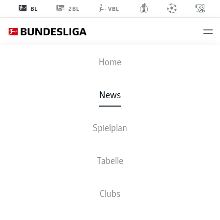
2BL
BL
VBL
Anzeige
Home
News
- © DFL
Spielplan
Tabelle
Clubs